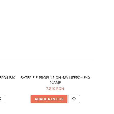
EPO4 E80
BATERIE E-PROPULSION 48V LIFEPO4 E40
BATERIE R
40AMP
7.810 RON
ADAUGA IN COS
AD