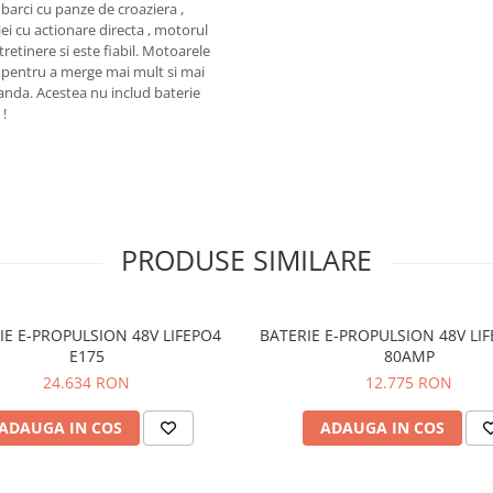
 barci cu panze de croaziera ,
ei cu actionare directa , motorul
tretinere si este fiabil. Motoarele
e pentru a merge mai mult si mai
nda. Acestea nu includ baterie
 !
PRODUSE SIMILARE
IE E-PROPULSION 48V LIFEPO4
BATERIE E-PROPULSION 48V LIF
E175
80AMP
24.634 RON
12.775 RON
ADAUGA IN COS
ADAUGA IN COS