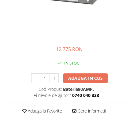
Prize
Incaltaminte Barbati
Proiectoare
Urban
Protectii motor
Touring
Sisteme comunicatie
Off-Road
Suport telefon
Sport
Utile
12.775 RON
Incaltaminte Femei
Urban
IN STOC
Touring
Off-Road
ADAUGA IN COS
Imbracaminte functionala
Cod Produs:
Baterie80AMP.
Echipamente de ploaie
Ai nevoie de ajutor?
0740 040 333
Protectii
Adauga la Favorite
Cere informatii
Airbag
Armuri
Protectii coloana
Protectii umeri/coate/solduri