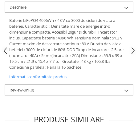
Protectii genunchi
Descriere
Copii
Baterie LiFePO4 4096Wh / 48 V cu 3000 de cicluri de viata a
Casti copii
bateriei. Caracteristici : Densitate mare de energie intr-o
Incaltaminte
dimensiune compacta. Accesibil ,sigur si durabil . Incarcator
inclus. Capacitate baterie : 4096 Wh Tensiune nominala : 51.2 V
Ochelari
Curent maxim de descarcare continua : 80 A Durata de viata a
Protecții
beteriei : 3000 de cicluri de 80% DOD Timp de incarcare : 2.5 ore
(incarcator 40A) / 5 ore (incarcator 20A) Dimnsiune : 55.5 x 39 x
Echipamente barbati
19.5 cm / 21.9 x 15.4 x 7.7 toli Greutate : 48 kg / 105.8 Ibs
Pantaloni Barbati
Conexiune paralela : Pana la 16 pachete
Informatii conformitate produs
Review-uri
(0)
PRODUSE SIMILARE