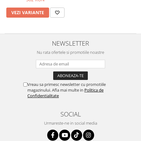
Prize
Incaltaminte Barbati
Proiectoare
VEZI VARIANTE
Urban
Protectii motor
Touring
Sisteme comunicatie
Off-Road
Suport telefon
NEWSLETTER
Sport
Utile
Incaltaminte Femei
Nu rata ofertele si promotiile noastre
Urban
Touring
Off-Road
Vreau sa primesc newsletter cu promotiile
Imbracaminte functionala
magazinului. Afla mai multe in
Politica de
Echipamente de ploaie
Confidentialitate
Protectii
SOCIAL
Airbag
Armuri
Urmareste-ne in social media
Protectii coloana
Protectii umeri/coate/solduri