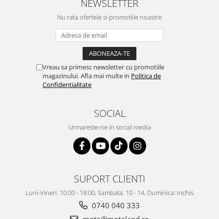
Prize
NEWSLETTER
Incaltaminte Barbati
Proiectoare
Nu rata ofertele si promotiile noastre
Urban
Protectii motor
Touring
Sisteme comunicatie
Off-Road
Suport telefon
Sport
Vreau sa primesc newsletter cu promotiile
Utile
magazinului. Afla mai multe in
Politica de
Incaltaminte Femei
Confidentialitate
Urban
Touring
SOCIAL
Off-Road
Urmareste-ne in social media
Imbracaminte functionala
Echipamente de ploaie
Protectii
SUPORT CLIENTI
Airbag
Armuri
Luni-Vineri: 10:00 - 18:00, Sambata: 10 - 14, Duminica: Inchis
Protectii coloana
0740 040 333
Protectii umeri/coate/solduri