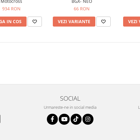
Motocross
BGX- NEO
934 RON
66 RON
A IN COS
VEZI VARIANTE
VEZI
SOCIAL
Urmareste-ne in social media
L