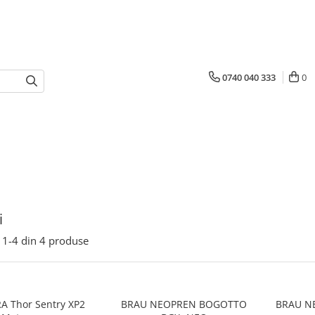
0740 040 333
0
i
1-
4
din
4
produse
 Thor Sentry XP2
BRAU NEOPREN BOGOTTO
BRAU N