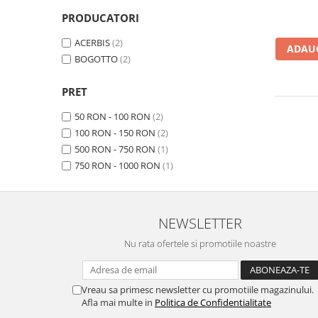
Prize
PRODUCATORI
Incaltaminte Barbati
Proiectoare
Urban
ACERBIS
(2)
Protectii motor
ADAUG
BOGOTTO
(2)
Touring
Sisteme comunicatie
Off-Road
Suport telefon
PRET
Sport
Utile
Incaltaminte Femei
50 RON - 100 RON
(2)
100 RON - 150 RON
(2)
Urban
500 RON - 750 RON
(1)
Touring
750 RON - 1000 RON
(1)
Off-Road
Imbracaminte functionala
Echipamente de ploaie
NEWSLETTER
Protectii
Nu rata ofertele si promotiile noastre
Airbag
Armuri
Vreau sa primesc newsletter cu promotiile magazinului.
Protectii coloana
Afla mai multe in
Politica de Confidentialitate
Protectii umeri/coate/solduri