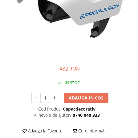
Prize
Incaltaminte Barbati
Proiectoare
Urban
Protectii motor
Touring
Sisteme comunicatie
Off-Road
Suport telefon
Sport
Utile
Incaltaminte Femei
Urban
Touring
432 RON
Off-Road
IN STOC
Imbracaminte functionala
Echipamente de ploaie
ADAUGA IN COS
Protectii
Cod Produs:
Capacdecorativ
Airbag
Ai nevoie de ajutor?
0740 040 333
Armuri
Protectii coloana
Adauga la Favorite
Cere informatii
Protectii umeri/coate/solduri