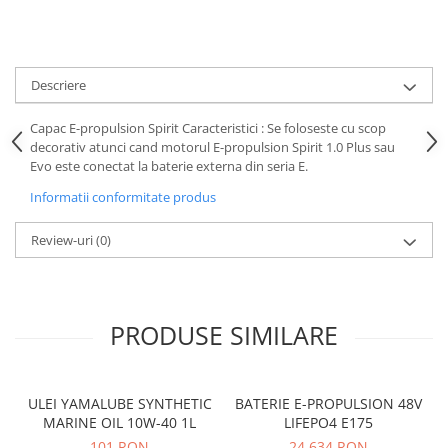
Protectii genunchi
Copii
Casti copii
Descriere
Incaltaminte
Capac E-propulsion Spirit Caracteristici : Se foloseste cu scop
Ochelari
decorativ atunci cand motorul E-propulsion Spirit 1.0 Plus sau
Protecții
Evo este conectat la baterie externa din seria E.
Echipamente barbati
Informatii conformitate produs
Pantaloni Barbati
Review-uri
(0)
PRODUSE SIMILARE
ULEI YAMALUBE SYNTHETIC
BATERIE E-PROPULSION 48V
MARINE OIL 10W-40 1L
LIFEPO4 E175
101 RON
24.634 RON