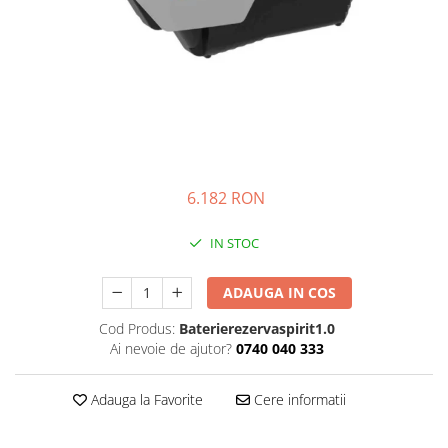
Prize
Incaltaminte Barbati
Proiectoare
Urban
Protectii motor
Touring
Sisteme comunicatie
Off-Road
Suport telefon
Sport
Utile
Incaltaminte Femei
Urban
6.182 RON
Touring
IN STOC
Off-Road
Imbracaminte functionala
ADAUGA IN COS
Echipamente de ploaie
Cod Produs:
Baterierezervaspirit1.0
Protectii
Ai nevoie de ajutor?
0740 040 333
Airbag
Armuri
Adauga la Favorite
Cere informatii
Protectii coloana
Protectii umeri/coate/solduri