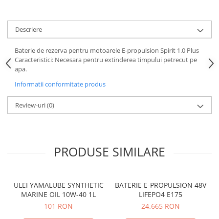
Protectii genunchi
Copii
Descriere
Casti copii
Incaltaminte
Baterie de rezerva pentru motoarele E-propulsion Spirit 1.0 Plus
Caracteristici: Necesara pentru extinderea timpului petrecut pe
Ochelari
apa.
Protecții
Informatii conformitate produs
Echipamente barbati
Pantaloni Barbati
Review-uri
(0)
PRODUSE SIMILARE
ULEI YAMALUBE SYNTHETIC
BATERIE E-PROPULSION 48V
MARINE OIL 10W-40 1L
LIFEPO4 E175
101 RON
24.665 RON