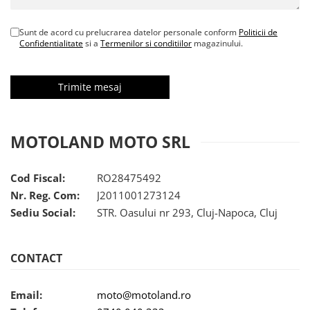
Protectii genunchi
Copii
Sunt de acord cu prelucrarea datelor personale conform
Politicii de
Confidentialitate
si a
Termenilor si conditiilor
magazinului.
Casti copii
Incaltaminte
Ochelari
Protecții
Echipamente barbati
MOTOLAND MOTO SRL
Pantaloni Barbati
Cod Fiscal:
RO28475492
Nr. Reg. Com:
J2011001273124
Sediu Social:
STR. Oasului nr 293, Cluj-Napoca, Cluj
CONTACT
Email:
moto@motoland.ro