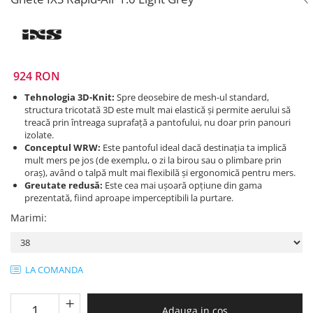
Prize
Incaltaminte Barbati
Proiectoare
Urban
Protectii motor
Touring
Sisteme comunicatie
924 RON
Off-Road
Suport telefon
Sport
Tehnologia 3D-Knit:
Spre deosebire de mesh-ul standard,
Utile
structura tricotată 3D este mult mai elastică și permite aerului să
Incaltaminte Femei
treacă prin întreaga suprafață a pantofului, nu doar prin panouri
Urban
izolate.
Conceptul WRW:
Este pantoful ideal dacă destinația ta implică
Touring
mult mers pe jos (de exemplu, o zi la birou sau o plimbare prin
Off-Road
oraș), având o talpă mult mai flexibilă și ergonomică pentru mers.
Greutate redusă:
Este cea mai ușoară opțiune din gama
Imbracaminte functionala
prezentată, fiind aproape imperceptibili la purtare.
Echipamente de ploaie
Marimi
:
Protectii
Airbag
LA COMANDA
Armuri
Protectii coloana
Protectii umeri/coate/solduri
Adauga in cos