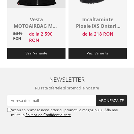
Vesta
Incaltaminte
MOTOAIRBAG MAB
Ploaie IXS Ontario
V3 Black
2.0
3.349
de la 2.590
de la 218 RON
RON
RON
Vezi Variante
Vezi Variante
NEWSLETTER
Nu rata ofertele si promotiile noastre
Vreau sa primesc newsletter cu promotiile magazinului. Afla mai
multe in
Politica de Confidentialitate