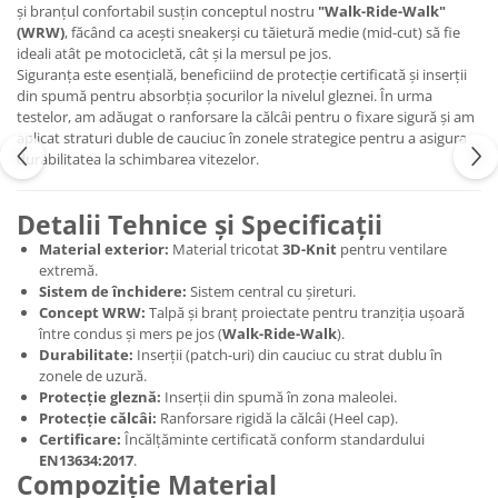
și branțul confortabil susțin conceptul nostru
"Walk-Ride-Walk"
(WRW)
, făcând ca acești sneakerși cu tăietură medie (mid-cut) să fie
ideali atât pe motocicletă, cât și la mersul pe jos.
Siguranța este esențială, beneficiind de protecție certificată și inserții
din spumă pentru absorbția șocurilor la nivelul gleznei. În urma
testelor, am adăugat o ranforsare la călcâi pentru o fixare sigură și am
aplicat straturi duble de cauciuc în zonele strategice pentru a asigura
durabilitatea la schimbarea vitezelor.
Detalii Tehnice și Specificații
Material exterior:
Material tricotat
3D-Knit
pentru ventilare
extremă.
Sistem de închidere:
Sistem central cu șireturi.
Concept WRW:
Talpă și branț proiectate pentru tranziția ușoară
între condus și mers pe jos (
Walk-Ride-Walk
).
Durabilitate:
Inserții (patch-uri) din cauciuc cu strat dublu în
zonele de uzură.
Protecție gleznă:
Inserții din spumă în zona maleolei.
Protecție călcâi:
Ranforsare rigidă la călcâi (Heel cap).
Certificare:
Încălțăminte certificată conform standardului
EN13634:2017
.
Compoziție Material