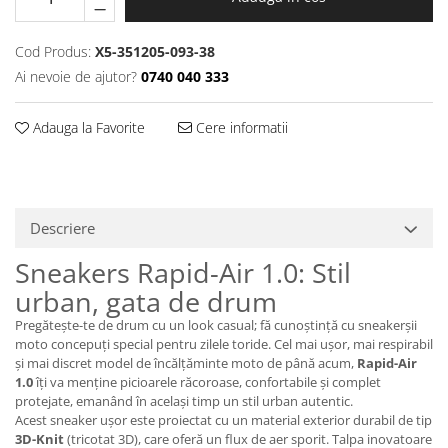
Protectii genunchi
Copii
Cod Produs:
X5-351205-093-38
Ai nevoie de ajutor?
0740 040 333
Casti copii
Incaltaminte
Adauga la Favorite
Cere informatii
Ochelari
Protecții
Echipamente barbati
Pantaloni Barbati
Descriere
Sneakers Rapid-Air 1.0: Stil
urban, gata de drum
Pregătește-te de drum cu un look casual; fă cunoștință cu sneakerșii
moto concepuți special pentru zilele toride. Cel mai ușor, mai respirabil
și mai discret model de încălțăminte moto de până acum,
Rapid-Air
1.0
îți va menține picioarele răcoroase, confortabile și complet
protejate, emanând în același timp un stil urban autentic.
Acest sneaker ușor este proiectat cu un material exterior durabil de tip
3D-Knit
(tricotat 3D), care oferă un flux de aer sporit. Talpa inovatoare