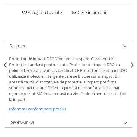
Protectii genunchi
Adauga la Favorite
Cere informatii
Copii
Casti copii
Incaltaminte
Ochelari
Descriere
Protecții
Echipamente barbati
Protector de impact D3O Viper pentru spate. Caracteristici:
Protecție standard pentru spate, Protector de impact D3O cu
Pantaloni Barbati
polimer brevetat, avansat, certificat CE Protectorii de impact D3O
utilizează molecule inteligente care se blochează la impact Din
această cauză, dispozitivele de protecție la impact pot fi mai
subțiri și mai ușoare, făcând o jachetă mai confortabilă și mai
ușor de purtat Mărimea redusă nu vine în detrimentul protecției
la impact
Informatii conformitate produs
Review-uri
(0)