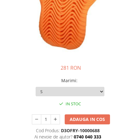
Prize
Incaltaminte Barbati
Proiectoare
Urban
Protectii motor
Touring
Sisteme comunicatie
Off-Road
Suport telefon
Sport
Utile
Incaltaminte Femei
Urban
281 RON
Touring
Off-Road
Marimi
:
Imbracaminte functionala
Echipamente de ploaie
IN STOC
Protectii
Airbag
ADAUGA IN COS
Armuri
Protectii coloana
Cod Produs:
D3OFRY-10000688
Ai nevoie de ajutor?
0740 040 333
Protectii umeri/coate/solduri