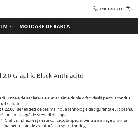
0740 040 333
0
KTM
MOTOARE DE BARCA
 2.0 Graphic Black Anthracite
ară:
Prizele de aer laterale și evacuările duble o fac ideală pentru condus
ri ridicate.
tă 22.06:
Beneficiezi de cea mai nouă tehnologie de siguranță europeană,
ă mult mai largă de scenarii de impact.
":
Grafica îndrăzneață este concepută special pentru a atrage priviri și
chipamentul tău de aventură sau sport-touring.