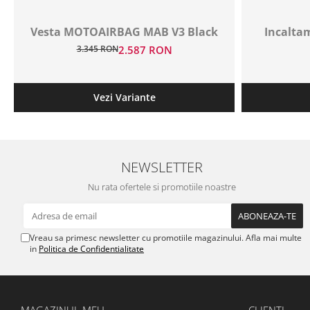
Vesta MOTOAIRBAG MAB V3 Black
Incaltam
3.345 RON
2.587 RON
Vezi Variante
NEWSLETTER
Nu rata ofertele si promotiile noastre
Vreau sa primesc newsletter cu promotiile magazinului. Afla mai multe
in
Politica de Confidentialitate
MAGAZINUL MEU
CLIENTI