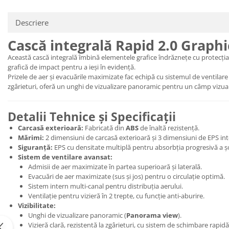
Protectii genunchi
Descriere
Copii
Casti copii
Cască integrală Rapid 2.0 Graphi
Incaltaminte
Această cască integrală îmbină elementele grafice îndrăznețe cu protecția
Ochelari
grafică de impact pentru a ieși în evidență.
Prizele de aer și evacuările maximizate fac echipă cu sistemul de ventilare i
Protecții
zgârieturi, oferă un unghi de vizualizare panoramic pentru un câmp vizual 
Echipamente barbati
Pantaloni Barbati
Detalii Tehnice și Specificații
Carcasă exterioară:
Fabricată din
ABS
de înaltă rezistență.
Mărimi:
2 dimensiuni de carcasă exterioară și 3 dimensiuni de EPS int
Siguranță:
EPS cu densitate multiplă pentru absorbția progresivă a șo
Sistem de ventilare avansat:
Admisii de aer maximizate în partea superioară și laterală.
Evacuări de aer maximizate (sus și jos) pentru o circulație optimă.
Sistem intern multi-canal pentru distribuția aerului.
Ventilație pentru vizieră în 2 trepte, cu funcție anti-aburire.
Vizibilitate:
Unghi de vizualizare panoramic (
Panorama view
).
Vizieră clară, rezistentă la zgârieturi, cu sistem de schimbare rapidă