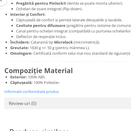
Pregătită pentru Pinlock®
(lentila se poate monta ulterior).
Ochelari de soare integrați (flip-down).
Interior și Confort:
Căptușeală de confort și pernițe laterale detașabile și lavabile.
Cavitate pentru difuzoare
(pregătire pentru sisteme de comunic
Canal pentru ochelari integrat (compatibilă cu purtarea ochelarilor
Deflector de respirație inclus.
Închidere:
Cataramă tip
Microlock
(micrometrică).
Greutate:
1630 g +/- 50 g (pentru mărimea L).
Omologare:
Certificată conform celui mai nou standard de siguranță
Compoziție Material
Exterior:
100% ABS.
Căptușeală:
100% Poliester.
Informatii conformitate produs
Review-uri
(0)