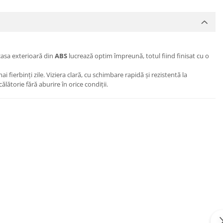
casa exterioară din
ABS
lucrează optim împreună, totul fiind finisat cu o
 fierbinți zile. Viziera clară, cu schimbare rapidă și rezistentă la
ătorie fără aburire în orice condiții.