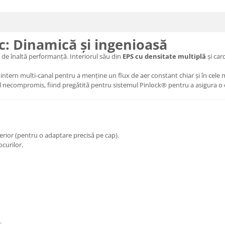
c: Dinamică și ingenioasă
 de înaltă performanță. Interiorul său din
EPS cu densitate multiplă
și car
ntern multi-canal pentru a menține un flux de aer constant chiar și în cele mai
necompromis, fiind pregătită pentru sistemul Pinlock® pentru a asigura o căl
erior (pentru o adaptare precisă pe cap).
curilor.
.