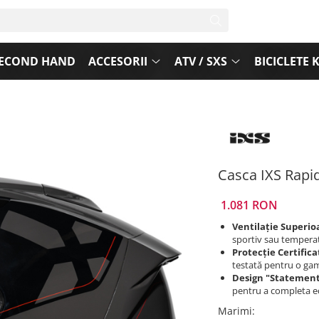
ECOND HAND
ACCESORII
ATV / SXS
BICICLETE 
Casca IXS Rapid
1.081 RON
Ventilație Superio
sportiv sau temperatu
Protecție Certifica
testată pentru o gam
Design "Statement
pentru a completa e
Marimi
: