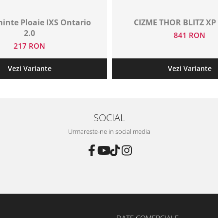
inte Ploaie IXS Ontario
CIZME THOR BLITZ X
2.0
841 RON
217 RON
Vezi Variante
Vezi Variante
SOCIAL
Urmareste-ne in social media
DATE COMERCIALE