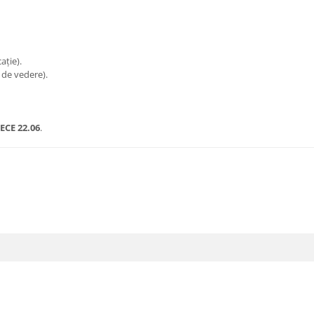
ație).
 de vedere).
ECE 22.06
.