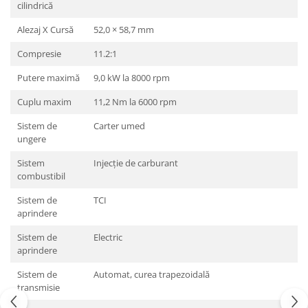
cilindrică
Alezaj X Cursă
52,0 × 58,7 mm
Compresie
11.2:1
Putere maximă
9,0 kW la 8000 rpm
Cuplu maxim
11,2 Nm la 6000 rpm
Sistem de
Carter umed
ungere
Sistem
Injecţie de carburant
combustibil
Sistem de
TCI
aprindere
Sistem de
Electric
aprindere
Sistem de
Automat, curea trapezoidală
transmisie