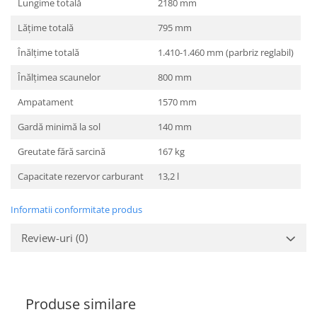
Lungime totală
2180 mm
Lăţime totală
795 mm
Înălţime totală
1.410-1.460 mm (parbriz reglabil)
Înălţimea scaunelor
800 mm
Ampatament
1570 mm
Gardă minimă la sol
140 mm
Greutate fără sarcină
167 kg
Capacitate rezervor carburant
13,2 l
Informatii conformitate produs
Review-uri
(0)
Produse similare