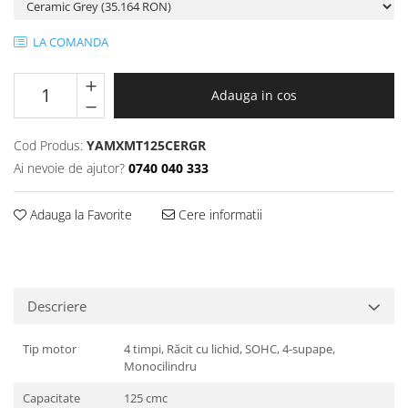
Protectii genunchi
Copii
LA COMANDA
Casti copii
Incaltaminte
Adauga in cos
Ochelari
Protecții
Cod Produs:
YAMXMT125CERGR
Echipamente barbati
Ai nevoie de ajutor?
0740 040 333
Pantaloni Barbati
Adauga la Favorite
Cere informatii
Descriere
Tip motor
4 timpi, Răcit cu lichid, SOHC, 4-supape,
Monocilindru
Capacitate
125 cmc