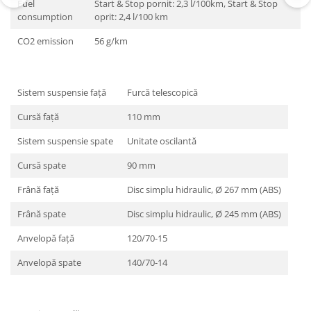
Fuel
Start & Stop pornit: 2,3 l/100km, Start & Stop
consumption
oprit: 2,4 l/100 km
CO2 emission
56 g/km
Sistem suspensie faţă
Furcă telescopică
Cursă faţă
110 mm
Sistem suspensie spate
Unitate oscilantă
Cursă spate
90 mm
Frână faţă
Disc simplu hidraulic, Ø 267 mm (ABS)
Frână spate
Disc simplu hidraulic, Ø 245 mm (ABS)
Anvelopă faţă
120/70-15
Anvelopă spate
140/70-14