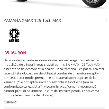
Prize
Incaltaminte Barbati
Proiectoare
Urban
Protectii motor
YAMAHA XMAX 125 Tech MAX
Touring
Sisteme comunicatie
Off-Road
Suport telefon
Sport
Utile
Incaltaminte Femei
Urban
35.164 RON
Touring
Off-Road
Dacă sunteți în căutarea unuia dintre cele mai elegante și eficiente
modalități de a intra în oraș și aveți permis B*, XMAX 125 Tech MAX
Imbracaminte functionala
așteaptă să fie descoperit la dealerul local Yamaha. Echipat cu cea mai
recentă tehnologie ușor de utilizat și condus de un motor receptiv
Echipamente de ploaie
EURO5+, acest model premium este scuterul sport suprem de la
Protectii
Yamaha. (*Se pot aplica limitări și restricții în funcție de țară, în
conformitate cu legislația în vigoare. În plus, Yamaha recomandă
Airbag
tuturor piloților să urmeze un curs de instruire pentru conducerea
Armuri
motocicletelor înainte de pilotare.)
Protectii coloana
Culoare
:
Protectii umeri/coate/solduri