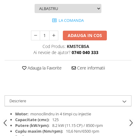
Protectii genunchi
Copii
LA COMANDA
Casti copii
Incaltaminte
ADAUGA IN COS
Ochelari
Cod Produs:
KMSTCBSA
Protecții
Ai nevoie de ajutor?
0740 040 333
Echipamente barbati
Pantaloni Barbati
Adauga la Favorite
Cere informatii
Descriere
Motor:
monocilindru in 4 timpi cu injectie
Capacitate (cmc):
125
Putere (kW/rpm):
8.2 kW (11.15 CP) / 8500 rpm
Cuplu maxim (Nm/rpm):
10,6 Nm/6500 rpm