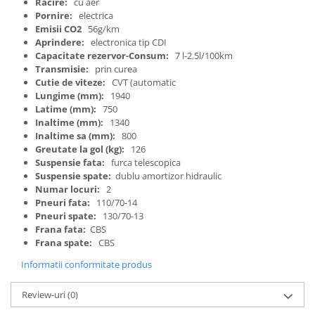
Racire:
cu aer
Pornire:
electrica
Emisii CO2
56g/km
Aprindere:
electronica tip CDI
Capacitate rezervor-Consum:
7 l-2.5l/100km
Transmisie:
prin curea
Cutie de viteze:
CVT (automatic
Lungime (mm):
1940
Latime (mm):
750
Inaltime (mm):
1340
Inaltime sa (mm):
800
Greutate la gol (kg):
126
Suspensie fata:
furca telescopica
Suspensie spate:
dublu amortizor hidraulic
Numar locuri:
2
Pneuri fata:
110/70-14
Pneuri spate:
130/70-13
Frana fata:
CBS
Frana spate:
CBS
Informatii conformitate produs
Review-uri
(0)