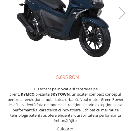
Prize
Incaltaminte Barbati
Proiectoare
Urban
Protectii motor
Touring
Sisteme comunicatie
Off-Road
Suport telefon
Sport
Utile
Incaltaminte Femei
Urban
Touring
Off-Road
15.095 RON
Imbracaminte functionala
Echipamente de ploaie
Cu accent pe inovație și centrarea pe
client,
KYMCO
prezintă
SKYTOWN
, un scuter compact conceput
Protectii
pentru a revoluționa mobilitatea urbană. Noul motor Green Power
iese în evidență fata de modelele tradiționale prin excepționala sa
Airbag
performanță și caracteristici inovatoare. Echipat cu mai multe
Armuri
tehnologii patentate, oferă eficiență, durabilitate și performanță
îmbunătățite.
Protectii coloana
Culoare
:
Protectii umeri/coate/solduri