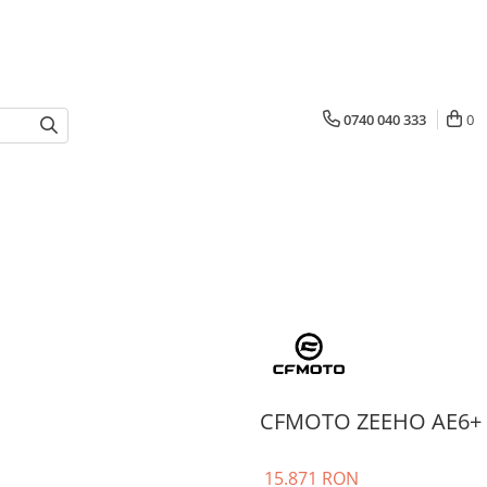
0740 040 333
0
CFMOTO ZEEHO AE6+ L
15.871 RON