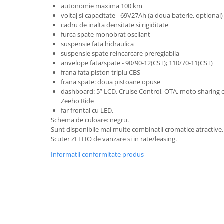
autonomie maxima 100 km
voltaj si capacitate - 69V27Ah (a doua baterie, optional)
cadru de inalta densitate si rigiditate
furca spate monobrat oscilant
suspensie fata hidraulica
suspensie spate reincarcare prereglabila
anvelope fata/spate - 90/90-12(CST); 110/70-11(CST)
frana fata piston triplu CBS
frana spate: doua pistoane opuse
dashboard: 5” LCD, Cruise Control, OTA, moto sharing cu
Zeeho Ride
far frontal cu LED.
Schema de culoare: negru.
Sunt disponibile mai multe combinatii cromatice atractive
Scuter ZEEHO de vanzare si in rate/leasing.
Informatii conformitate produs