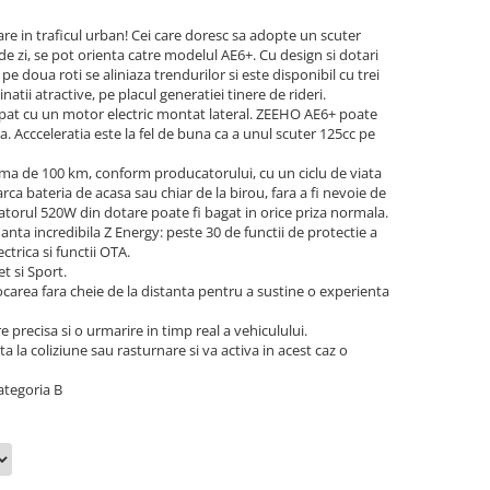
e in traficul urban! Cei care doresc sa adopte un scuter
 de zi, se pot orienta catre modelul AE6+. Cu design si dotari
doua roti se aliniaza trendurilor si este disponibil cu trei
atii atractive, pe placul generatiei tinere de rideri.
ipat cu un motor electric montat lateral. ZEEHO AE6+ poate
 Accceleratia este la fel de buna ca a unul scuter 125cc pe
a de 100 km, conform producatorului, cu un ciclu de viata
rca bateria de acasa sau chiar de la birou, fara a fi nevoie de
atorul 520W din dotare poate fi bagat in orice priza normala.
nta incredibila Z Energy: peste 30 de functii de protectie a
ctrica si functii OTA.
t si Sport.
area fara cheie de la distanta pentru a sustine o experienta
re precisa si o urmarire in timp real a vehiculului.
a la coliziune sau rasturnare si va activa in acest caz o
ategoria B