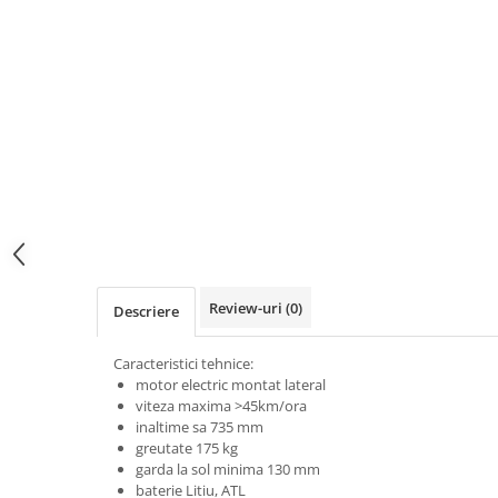
Protectii genunchi
Copii
Casti copii
Incaltaminte
Ochelari
Protecții
Echipamente barbati
Pantaloni Barbati
Review-uri
(0)
Descriere
Caracteristici tehnice:
motor electric montat lateral
viteza maxima >45km/ora
inaltime sa 735 mm
greutate 175 kg
garda la sol minima 130 mm
baterie Litiu, ATL