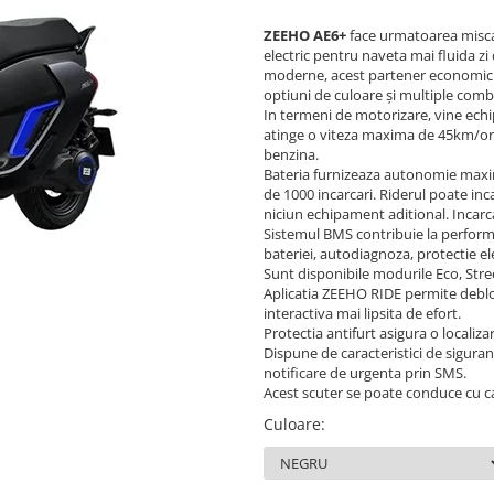
ZEEHO AE6+
face urmatoarea miscar
electric pentru naveta mai fluida zi
moderne, acest partener economic pe 
optiuni de culoare și multiple combin
In termeni de motorizare, vine ech
atinge o viteza maxima de 45km/ora.
benzina.
Bateria furnizeaza autonomie maxim
de 1000 incarcari. Riderul poate inca
niciun echipament aditional. Incarc
Sistemul BMS contribuie la performa
bateriei, autodiagnoza, protectie ele
Sunt disponibile modurile Eco, Stree
Aplicatia ZEEHO RIDE permite debloc
interactiva mai lipsita de efort.
Protectia antifurt asigura o localiza
Dispune de caracteristici de sigurant
notificare de urgenta prin SMS.
Acest scuter se poate conduce cu c
Culoare
: