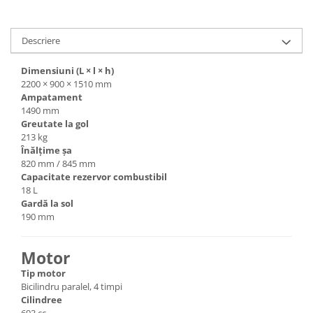
Descriere
Dimensiuni (L × l × h)
2200 × 900 × 1510 mm
Ampatament
1490 mm
Greutate la gol
213 kg
Înălțime șa
820 mm / 845 mm
Capacitate rezervor combustibil
18 L
Gardă la sol
190 mm
Motor
Tip motor
Bicilindru paralel, 4 timpi
Cilindree