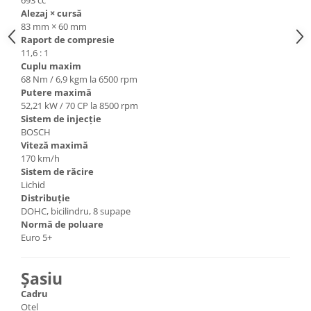
693 cc
Alezaj × cursă
83 mm × 60 mm
Raport de compresie
11,6 : 1
Cuplu maxim
68 Nm / 6,9 kgm la 6500 rpm
Putere maximă
52,21 kW / 70 CP la 8500 rpm
Sistem de injecție
BOSCH
Viteză maximă
170 km/h
Sistem de răcire
Lichid
Distribuție
DOHC, bicilindru, 8 supape
Normă de poluare
Euro 5+
Șasiu
Cadru
Oțel