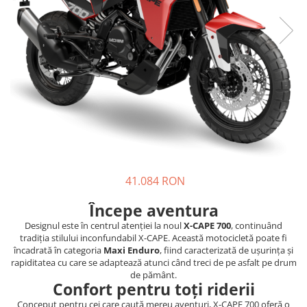
Prize
Incaltaminte Barbati
Proiectoare
Urban
Protectii motor
Touring
Sisteme comunicatie
Off-Road
Suport telefon
Sport
Utile
Incaltaminte Femei
Urban
Touring
Off-Road
41.084 RON
Imbracaminte functionala
Începe aventura
Echipamente de ploaie
Designul este în centrul atenției la noul
X-CAPE 700
, continuând
Protectii
tradiția stilului inconfundabil X-CAPE. Această motocicletă poate fi
Airbag
încadrată în categoria
Maxi Enduro
, fiind caracterizată de ușurința și
rapiditatea cu care se adaptează atunci când treci de pe asfalt pe drum
Armuri
de pământ.
Confort pentru toți riderii
Protectii coloana
Protectii umeri/coate/solduri
Conceput pentru cei care caută mereu aventuri, X-CAPE 700 oferă o