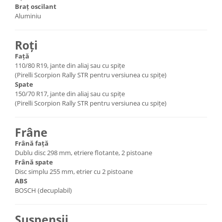
Braț oscilant
Aluminiu
Roți
Față
110/80 R19, jante din aliaj sau cu spițe
(Pirelli Scorpion Rally STR pentru versiunea cu spițe)
Spate
150/70 R17, jante din aliaj sau cu spițe
(Pirelli Scorpion Rally STR pentru versiunea cu spițe)
Frâne
Frână față
Dublu disc 298 mm, etriere flotante, 2 pistoane
Frână spate
Disc simplu 255 mm, etrier cu 2 pistoane
ABS
BOSCH (decuplabil)
Suspensii