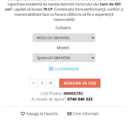
capacitate excelentă de reacție datorită motorului său
twin de 693
Protectii genunchi
cm³
, capabil să livreze
70 CP
. Combinația între performanță, confort și
Copii
manevrabilitate face ca fiecare călătorie să fie o experiență
memorabilă.
Casti copii
Culoare
:
Incaltaminte
Ochelari
Protecții
Model
:
Echipamente barbati
Pantaloni Barbati
LA COMANDA
ADAUGA IN COS
Cod Produs:
MMRX7RS
Ai nevoie de ajutor?
0740 040 333
Adauga la Favorite
Cere informatii