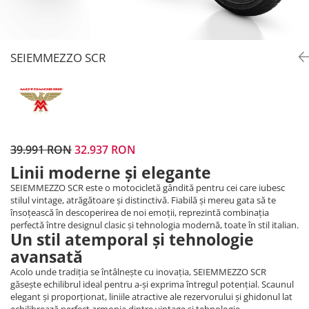
Prize
Incaltaminte Barbati
Proiectoare
Urban
Protectii motor
SEIEMMEZZO SCR
Touring
Sisteme comunicatie
Off-Road
Suport telefon
Sport
Utile
Incaltaminte Femei
Urban
39.991 RON
32.937 RON
Touring
Linii moderne și elegante
Off-Road
Imbracaminte functionala
SEIEMMEZZO SCR este o motocicletă gândită pentru cei care iubesc
stilul vintage, atrăgătoare și distinctivă. Fiabilă și mereu gata să te
Echipamente de ploaie
însoțească în descoperirea de noi emoții, reprezintă combinația
perfectă între designul clasic și tehnologia modernă, toate în stil italian.
Protectii
Un stil atemporal și tehnologie
Airbag
avansată
Armuri
Acolo unde tradiția se întâlnește cu inovația, SEIEMMEZZO SCR
găsește echilibrul ideal pentru a-și exprima întregul potențial. Scaunul
Protectii coloana
elegant și proporționat, liniile atractive ale rezervorului și ghidonul lat
Protectii umeri/coate/solduri