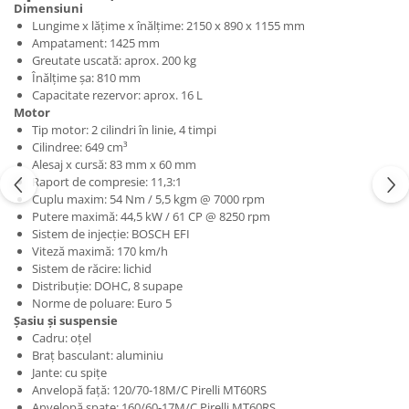
Dimensiuni
Lungime x lățime x înălțime: 2150 x 890 x 1155 mm
Ampatament: 1425 mm
Greutate uscată: aprox. 200 kg
Înălțime șa: 810 mm
Capacitate rezervor: aprox. 16 L
Motor
Tip motor: 2 cilindri în linie, 4 timpi
Cilindree: 649 cm³
Alesaj x cursă: 83 mm x 60 mm
Raport de compresie: 11,3:1
Cuplu maxim: 54 Nm / 5,5 kgm @ 7000 rpm
Putere maximă: 44,5 kW / 61 CP @ 8250 rpm
Sistem de injecție: BOSCH EFI
Viteză maximă: 170 km/h
Sistem de răcire: lichid
Distribuție: DOHC, 8 supape
Norme de poluare: Euro 5
Șasiu și suspensie
Cadru: oțel
Braț basculant: aluminiu
Jante: cu spițe
Anvelopă față: 120/70-18M/C Pirelli MT60RS
Anvelopă spate: 160/60-17M/C Pirelli MT60RS