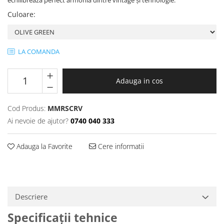
echilibrează perfect armonia dintre vintage și tehnologie.
Protectii genunchi
Culoare
:
Copii
Casti copii
Incaltaminte
LA COMANDA
Ochelari
Protecții
Adauga in cos
Echipamente barbati
Pantaloni Barbati
Cod Produs:
MMRSCRV
Ai nevoie de ajutor?
0740 040 333
Adauga la Favorite
Cere informatii
Descriere
Specificații tehnice