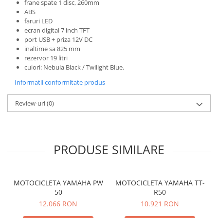
frane spate 1 disc, 260mm
ABS
faruri LED
ecran digital 7 inch TFT
port USB + priza 12V DC
inaltime sa 825 mm
rezervor 19 litri
culori: Nebula Black / Twilight Blue.
Informatii conformitate produs
Review-uri
(0)
PRODUSE SIMILARE
MOTOCICLETA YAMAHA PW
MOTOCICLETA YAMAHA TT-
50
R50
12.066 RON
10.921 RON