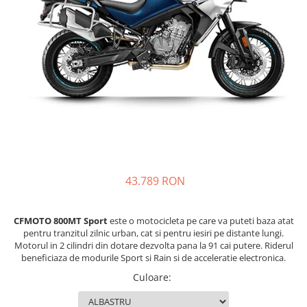
Prize
Incaltaminte Barbati
Proiectoare
Urban
Protectii motor
Touring
Sisteme comunicatie
Off-Road
Suport telefon
Sport
Utile
Incaltaminte Femei
Urban
Touring
Off-Road
43.789 RON
Imbracaminte functionala
Echipamente de ploaie
CFMOTO 800MT Sport
este o motocicleta pe care va puteti baza atat
Protectii
pentru tranzitul zilnic urban, cat si pentru iesiri pe distante lungi.
Motorul in 2 cilindri din dotare dezvolta pana la 91 cai putere. Riderul
Airbag
beneficiaza de modurile Sport si Rain si de acceleratie electronica.
Armuri
Culoare
:
Protectii coloana
Protectii umeri/coate/solduri