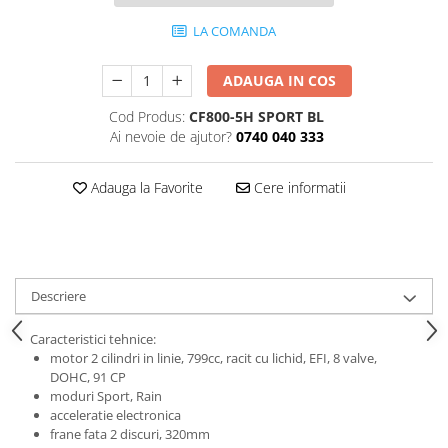
Protectii genunchi
LA COMANDA
Copii
Casti copii
ADAUGA IN COS
Incaltaminte
Cod Produs:
CF800-5H SPORT BL
Ochelari
Ai nevoie de ajutor?
0740 040 333
Protecții
Echipamente barbati
Adauga la Favorite
Cere informatii
Pantaloni Barbati
Descriere
Caracteristici tehnice:
motor 2 cilindri in linie, 799cc, racit cu lichid, EFI, 8 valve,
DOHC, 91 CP
moduri Sport, Rain
acceleratie electronica
frane fata 2 discuri, 320mm