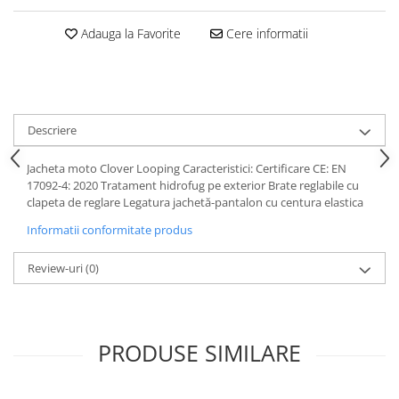
Protectii genunchi
Adauga la Favorite
Cere informatii
Copii
Casti copii
Incaltaminte
Ochelari
Descriere
Protecții
Echipamente barbati
Jacheta moto Clover Looping Caracteristici: Certificare CE: EN
17092-4: 2020 Tratament hidrofug pe exterior Brate reglabile cu
Pantaloni Barbati
clapeta de reglare Legatura jachetă-pantalon cu centura elastica
Informatii conformitate produs
Review-uri
(0)
PRODUSE SIMILARE