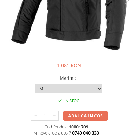
Prize
Incaltaminte Barbati
Proiectoare
Urban
Protectii motor
Touring
Sisteme comunicatie
Off-Road
Suport telefon
Sport
Utile
Incaltaminte Femei
Urban
1.081 RON
Touring
Off-Road
Marimi
:
Imbracaminte functionala
Echipamente de ploaie
IN STOC
Protectii
Airbag
ADAUGA IN COS
Armuri
Cod Produs:
10001709
Protectii coloana
Ai nevoie de ajutor?
0740 040 333
Protectii umeri/coate/solduri