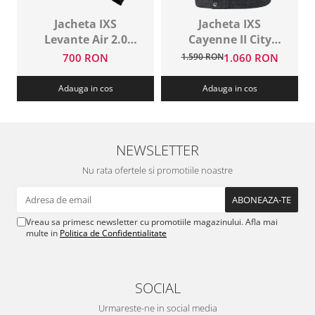
Jacheta IXS
Jacheta IXS
Levante Air 2.0
Cayenne II City
Yellow
Wear Grey
700 RON
1.590 RON
1.060 RON
Adauga in cos
Adauga in cos
NEWSLETTER
Nu rata ofertele si promotiile noastre
Vreau sa primesc newsletter cu promotiile magazinului. Afla mai
multe in
Politica de Confidentialitate
SOCIAL
Urmareste-ne in social media