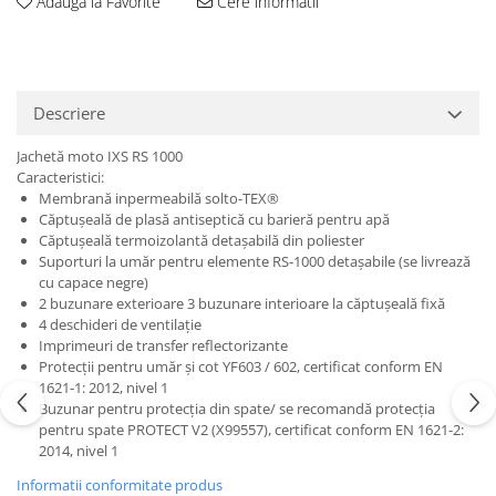
Adauga la Favorite
Cere informatii
Protectii genunchi
Copii
Casti copii
Descriere
Incaltaminte
Ochelari
Jachetă moto IXS RS 1000
Protecții
Caracteristici:
Membrană inpermeabilă solto-TEX®
Echipamente barbati
Căptuşeală de plasă antiseptică cu barieră pentru apă
Pantaloni Barbati
Căptuşeală termoizolantă detașabilă din poliester
Suporturi la umăr pentru elemente RS-1000 detaşabile (se livrează
cu capace negre)
2 buzunare exterioare 3 buzunare interioare la căptușeală fixă
4 deschideri de ventilație
Imprimeuri de transfer reflectorizante
Protecţii pentru umăr şi cot YF603 / 602, certificat conform EN
1621-1: 2012, nivel 1
Buzunar pentru protecția din spate/ se recomandă protecţia
pentru spate PROTECT V2 (X99557), certificat conform EN 1621-2:
2014, nivel 1
Informatii conformitate produs