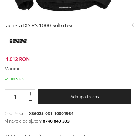
Prize
Incaltaminte Barbati
Proiectoare
Urban
Protectii motor
Jacheta IXS RS 1000 SoltoTex
Touring
Sisteme comunicatie
Off-Road
Suport telefon
Sport
Utile
Incaltaminte Femei
1.013 RON
Urban
Touring
Marimi
:
L
Off-Road
IN STOC
Imbracaminte functionala
Echipamente de ploaie
Adauga in cos
Protectii
Airbag
Cod Produs:
X56025-031-10001954
Armuri
Ai nevoie de ajutor?
0740 040 333
Protectii coloana
Protectii umeri/coate/solduri