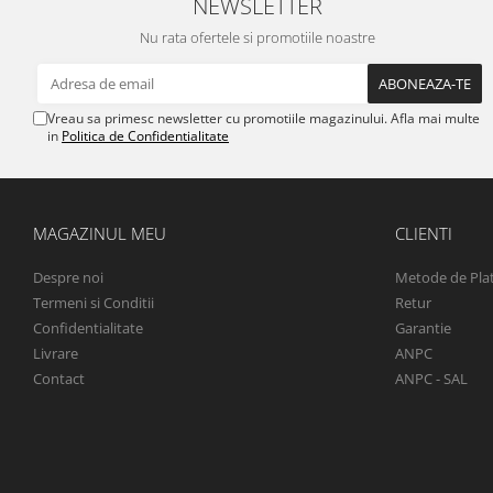
NEWSLETTER
Nu rata ofertele si promotiile noastre
Vreau sa primesc newsletter cu promotiile magazinului. Afla mai multe
in
Politica de Confidentialitate
MAGAZINUL MEU
CLIENTI
Despre noi
Metode de Pla
Termeni si Conditii
Retur
Confidentialitate
Garantie
Livrare
ANPC
Contact
ANPC - SAL