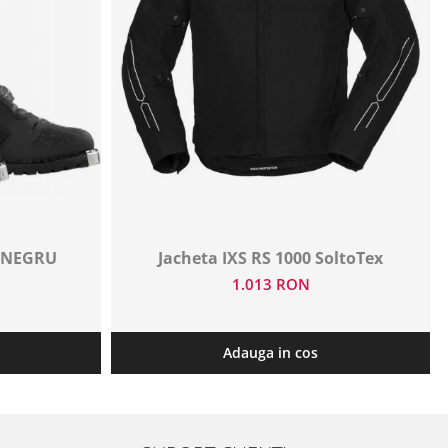
P NEGRU
Jacheta IXS RS 1000 SoltoTex
1.013 RON
Adauga in cos