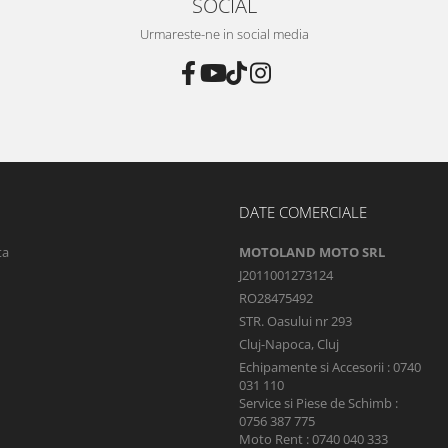
SOCIAL
Urmareste-ne in social media
DATE COMERCIALE
ta
MOTOLAND MOTO SRL
J2011001273124
RO28475492
STR. Oasului nr 293
Cluj-Napoca, Cluj
Echipamente si Accesorii : 0740
031 110
Service si Piese de Schimb :
0756 387 775
Moto Rent : 0740 040 333