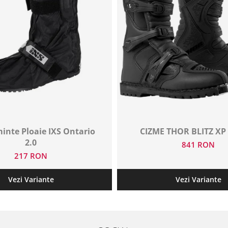
inte Ploaie IXS Ontario
CIZME THOR BLITZ X
2.0
841 RON
217 RON
Vezi Variante
Vezi Variante