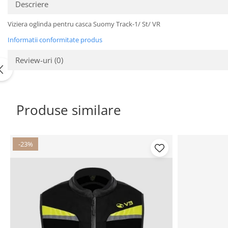
Descriere
Protectii genunchi
Copii
Viziera oglinda pentru casca Suomy Track-1/ St/ VR
Casti copii
Informatii conformitate produs
Incaltaminte
Review-uri
(0)
Ochelari
Protecții
Echipamente barbati
Produse similare
Pantaloni Barbati
-23%