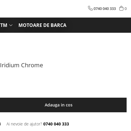
0740 040 333
0
KTM
MOTOARE DE BARCA
 Iridium Chrome
Adauga in cos
8
Ai nevoie de ajutor?
0740 040 333