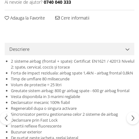
Ai nevoie de ajutor?
0740 040 333
Protectii genunchi
Copii
Adauga la Favorite
Cere informatii
Casti copii
Incaltaminte
Ochelari
Protecții
Descriere
Echipamente barbati
2 sisteme airbag (frontal + spate): Certificat EN1621 / 42013 Nivelul
Pantaloni Barbati
2: spate, cervical, coccis și torace
Forta de impact reziduala: airbag spate 1,4kN - airbag frontal 0,8kN
Timp de umflare 80 milisecunde
Volum de protectie = 25 litri
Greutate sistem airbag: 800 gr airbag spate - 600 gr airbag frontal
Vesta disponibila in 3 marimi reglabile
Declansator mecanic 100% fiabil
Regenerabil dupa o singura activare
Sincronizator pentru gestionarea celor 2 sisteme de airbag
Declansare prin Fast Lock
Insertii reflexe fluorescente
Buzunar exterior
De purtat peste jacheta, reglaj lateral