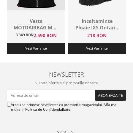
Vesta
Incaltaminte
MOTOAIRBAG MAB
Ploaie IXS Ontario
V3 Black
2.0
3.349 RON
2.590 RON
218 RON
Vezi Variante
Vezi Variante
NEWSLETTER
Nu rata ofertele si promotiile noastre
Vreau sa primesc newsletter cu promotiile magazinului. Afla mai
multe in
Politica de Confidentialitate
SOCIAL