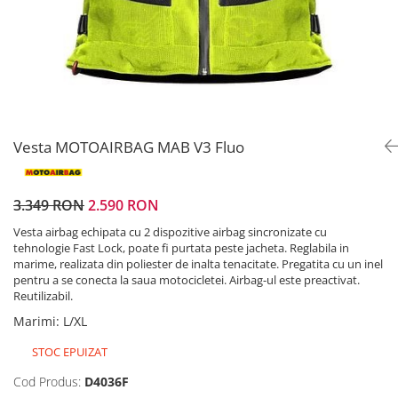
Prize
Incaltaminte Barbati
Proiectoare
Urban
Protectii motor
Touring
Sisteme comunicatie
Off-Road
Suport telefon
Sport
Utile
Incaltaminte Femei
Vesta MOTOAIRBAG MAB V3 Fluo
Urban
Touring
3.349 RON
2.590 RON
Off-Road
Vesta airbag echipata cu 2 dispozitive airbag sincronizate cu
Imbracaminte functionala
tehnologie Fast Lock, poate fi purtata peste jacheta. Reglabila in
marime, realizata din poliester de inalta tenacitate. Pregatita cu un inel
Echipamente de ploaie
pentru a se conecta la saua motocicletei. Airbag-ul este preactivat.
Protectii
Reutilizabil.
Marimi
:
L/XL
Airbag
Armuri
STOC EPUIZAT
Protectii coloana
Cod Produs:
D4036F
Protectii umeri/coate/solduri