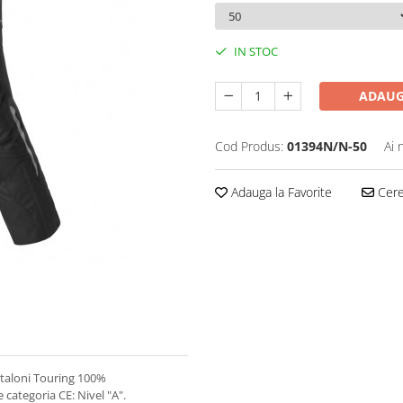
IN STOC
ADAUG
Cod Produs:
01394N/N-50
Ai 
Adauga la Favorite
Cere 
ntaloni Touring 100%
 categoria CE: Nivel "A".