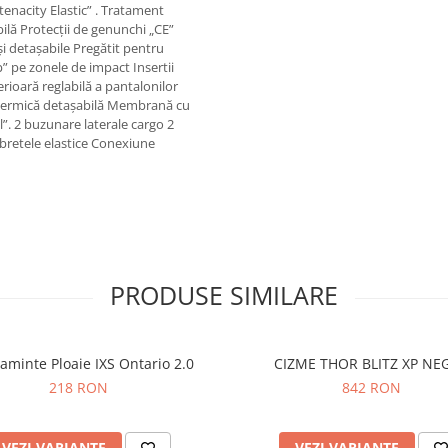
tenacity Elastic” . Tratament
ilă Protecții de genunchi „CE”
și detașabile Pregătit pentru
op” pe zonele de impact Insertii
erioară reglabilă a pantalonilor
 termică detașabilă Membrană cu
”. 2 buzunare laterale cargo 2
bretele elastice Conexiune
PRODUSE SIMILARE
taminte Ploaie IXS Ontario 2.0
CIZME THOR BLITZ XP NE
218 RON
842 RON
VEZI VARIANTE
VEZI VARIANTE