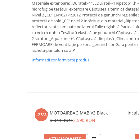
Materiale exterioare: „Duratek-4” , „Duratek-4 Ripstop” „hi-
Protectii genunchi
hidrofug pe țesături exterioare Căptușeală termică detașab
Copii
Nivel 2 „CE” EN1621-1:2012 Protecții de genunchi reglabile 
protecții de șold „CE” nivel 2 Întărituri din material „Ripst
Casti copii
reflectorizante laminate pe lateral Talie reglabilă Partea inf
Incaltaminte
cu velcro dublu Țesătură elastică pe genunchi Căptușeală
2 straturi „Aquazone +”. Căptușeală din plasă „Climacontrol
Ochelari
FERMOARE de ventilație pe zona genunchilor Gata pentru 
Protecții
jachetă-pantalon cu ZIP
Echipamente barbati
Informatii conformitate produs
Pantaloni Barbati
Vesta MOTOAIRBAG MAB V3 Black
Incal
-23%
3.349 RON
2.590 RON
VEZI VARIANTE