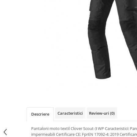
Prize
Incaltaminte Barbati
Proiectoare
Urban
Protectii motor
Touring
Sisteme comunicatie
Off-Road
Suport telefon
Sport
Utile
Incaltaminte Femei
Urban
Touring
Off-Road
Imbracaminte functionala
Echipamente de ploaie
Protectii
Airbag
Caracteristici
Review-uri
(0)
Descriere
Armuri
Protectii coloana
Pantaloni moto textil Clover Scout-3 WP Caracteristici: Pa
impermeabili Certificare CE: FprEN 17092-4: 2019 Certificare
Protectii umeri/coate/solduri