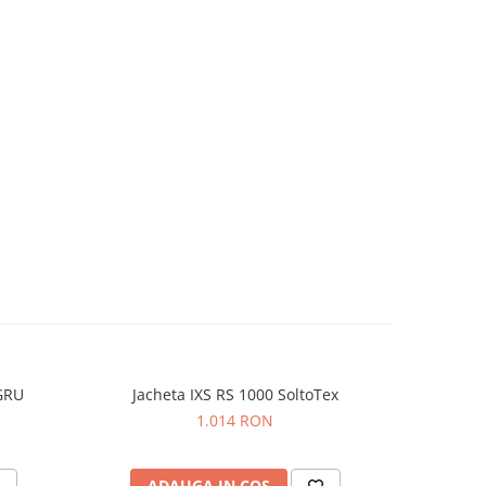
GRU
Jacheta IXS RS 1000 SoltoTex
Ja
1.014 RON
ADAUGA IN COS
AD