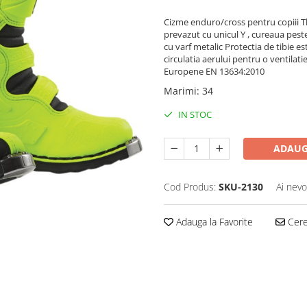
Cizme enduro/cross pentru copiii Th
prevazut cu unicul Y , cureaua peste
cu varf metalic Protectia de tibie e
circulatia aerului pentru o ventilati
Europene EN 13634:2010
Marimi
:
34
IN STOC
ADAUG
Cod Produs:
SKU-2130
Ai nevo
Adauga la Favorite
Cere 