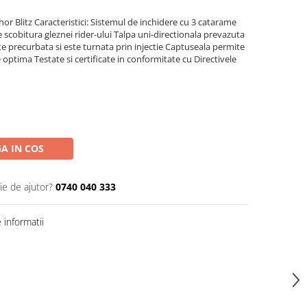
or Blitz Caracteristici: Sistemul de inchidere cu 3 catarame
 scobitura gleznei rider-ului Talpa uni-directionala prevazuta
ste precurbata si este turnata prin injectie Captuseala permite
e optima Testate si certificate in conformitate cu Directivele
A IN COS
ie de ajutor?
0740 040 333
informatii