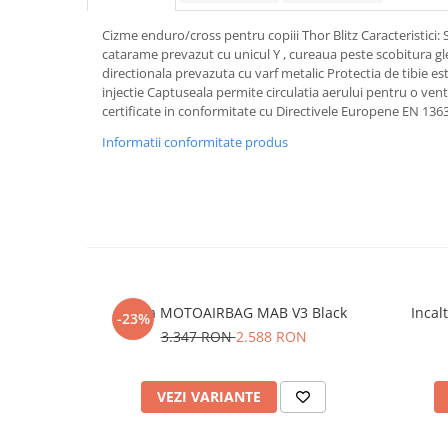
Protectii genunchi
Cizme enduro/cross pentru copiii Thor Blitz Caracteristici: 
Copii
catarame prevazut cu unicul Y , cureaua peste scobitura gle
directionala prevazuta cu varf metalic Protectia de tibie es
Casti copii
injectie Captuseala permite circulatia aerului pentru o vent
Incaltaminte
certificate in conformitate cu Directivele Europene EN 136
Ochelari
Informatii conformitate produs
Protecții
Echipamente barbati
Pantaloni Barbati
Vesta MOTOAIRBAG MAB V3 Black
Incal
-23%
3.347 RON
2.588 RON
VEZI VARIANTE