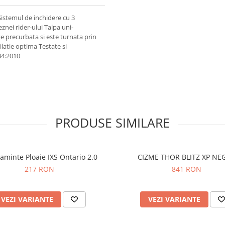
Sistemul de inchidere cu 3
znei rider-ului Talpa uni-
te precurbata si este turnata prin
ilatie optima Testate si
34:2010
PRODUSE SIMILARE
taminte Ploaie IXS Ontario 2.0
CIZME THOR BLITZ XP NE
217 RON
841 RON
VEZI VARIANTE
VEZI VARIANTE