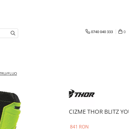
0740 040 333
0
STRU/FLUO
CIZME THOR BLITZ Y
841 RON