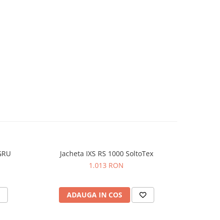
GRU
Jacheta IXS RS 1000 SoltoTex
Ja
1.013 RON
ADAUGA IN COS
AD