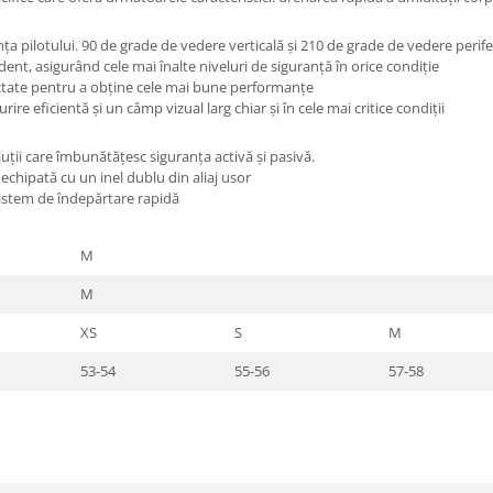
ilotului. 90 de grade de vedere verticală și 210 de grade de vedere periferi
 asigurând cele mai înalte niveluri de siguranță în orice condiție
ectate pentru a obține cele mai bune performanțe
e eficientă și un câmp vizual larg chiar și în cele mai critice condiții
ții care îmbunătățesc siguranța activă și pasivă.
chipată cu un inel dublu din aliaj usor
istem de îndepărtare rapidă
M
M
XS
S
M
53-54
55-56
57-58