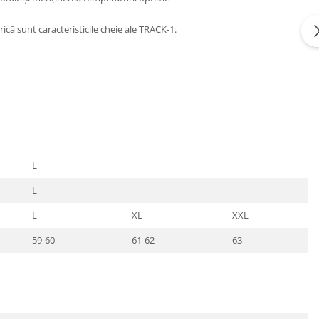
că sunt caracteristicile cheie ale TRACK-1.
L
L
L
XL
XXL
59-60
61-62
63