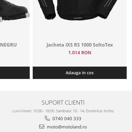
P NEGRU
Jacheta IXS RS 1000 SoltoTex
1.014 RON
Adauga in cos
SUPORT CLIENTI
Luni-Vineri: 10:00 - 18:00, Sambata: 10 - 14, Duminica: Inchis
0740 040 333
moto@motoland.ro