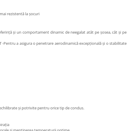
mai rezistentă la șocuri
referință și un comportament dinamic de neegalat atât pe șosea, cât și pe
Pentru a asigura o penetrare aerodinamică excepțională și o stabilitate
chilibrate și potrivite pentru orice tip de condus.
irația
rporale și menținerea temperaturii optime