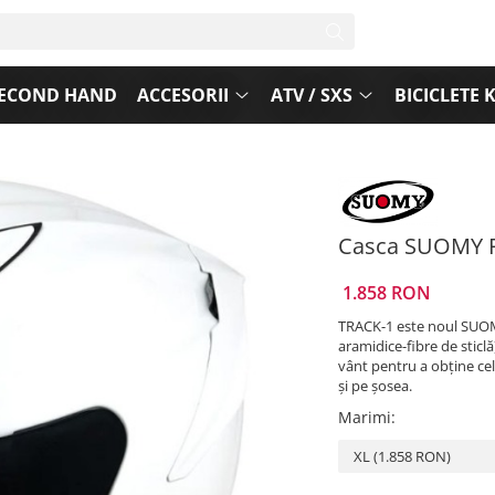
ECOND HAND
ACCESORII
ATV / SXS
BICICLETE 
Casca SUOMY R
1.858 RON
TRACK-1 este noul SUOMY
aramidice-fibre de sticl
vânt pentru a obține ce
și pe șosea.
Marimi
: