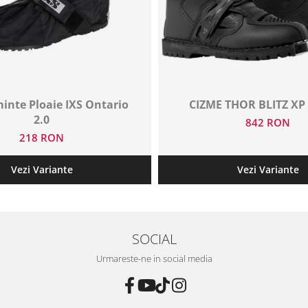
inte Ploaie IXS Ontario
CIZME THOR BLITZ X
2.0
842 RON
218 RON
Vezi Variante
Vezi Variante
SOCIAL
Urmareste-ne in social media