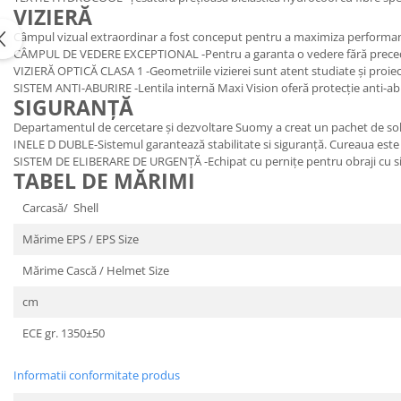
VIZIERĂ
Câmpul vizual extraordinar a fost conceput pentru a maximiza performanța p
CÂMPUL DE VEDERE EXCEPTIONAL -Pentru a garanta o vedere fără precedent,
VIZIERĂ OPTICĂ CLASA 1 -Geometriile vizierei sunt atent studiate și proi
SISTEM ANTI-ABURIRE -Lentila internă Maxi Vision oferă protecție anti-aburir
SIGURANȚĂ
Departamentul de cercetare și dezvoltare Suomy a creat un pachet de solu
INELE D DUBLE-Sistemul garantează stabilitate si siguranță. Cureaua este e
SISTEM DE ELIBERARE DE URGENȚĂ -Echipat cu pernițe pentru obraji cu s
TABEL DE MĂRIMI
Carcasă/ Shell
Mărime EPS / EPS Size
Mărime Cască / Helmet Size
cm
ECE gr. 1350±50
Informatii conformitate produs