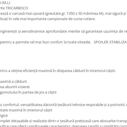
i (M,L)
iferite TRICARBOCO
ntează o carcasă mai ușoară (greutate gr. 1350 ± 50 mărimea M), mai sigură și 
mplicați în cele mai importante campionate de curse rutiere.
i inginerești și aerodinamice aprofundate menite să garanteze ușurința de 
tru a permite cel mai bun confort la toate vitezele. SPOILER STABILIZAT -
tru a obține eficiență maximă în disiparea căldurii în interiorul căștii.
aximă a căldurii
 aburirii vizierei
gomotului în partea de jos a căștii
ortul, versatilitatea datorită țesăturii tehnice respirabile și a potrivirii, e
tate maximă în interiorul căștii
rgice
mplet detașabile și realizate dintr-o țesătură prețioasă care absoarbe transp
ifice care oferă următoarele caracteristici: drenarea rapidă a umidității co