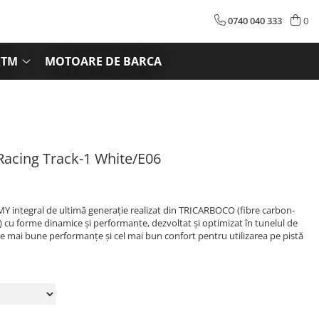
0740 040 333
0
KTM
MOTOARE DE BARCA
acing Track-1 White/E06
 integral de ultimă generație realizat din TRICARBOCO (fibre carbon-
ă) cu forme dinamice și performante, dezvoltat și optimizat în tunelul de
le mai bune performanțe și cel mai bun confort pentru utilizarea pe pistă