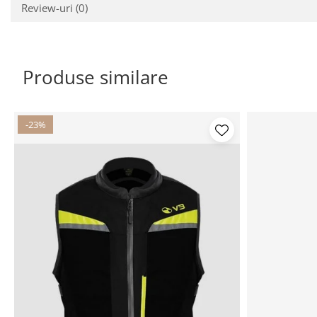
Review-uri
(0)
Produse similare
-23%