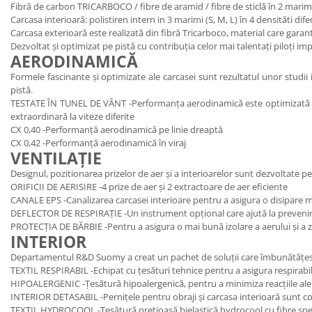
Fibră de carbon TRICARBOCO / fibre de aramid / fibre de sticlă în 2 marim
Protectii genunchi
Carcasa interioară: polistiren intern in 3 marimi (S, M, L) în 4 densităti d
Copii
Carcasa exterioară este realizată din fibră Tricarboco, material care gara
Dezvoltat și optimizat pe pistă cu contribuția celor mai talentați piloți i
Casti copii
AERODINAMICĂ
Incaltaminte
Formele fascinante și optimizate ale carcasei sunt rezultatul unor studi
Ochelari
pistă.
TESTATE ÎN TUNEL DE VÂNT -Performanța aerodinamică este optimizată pen
Protecții
extraordinară la viteze diferite
Echipamente barbati
CX 0,40 -Performanță aerodinamică pe linie dreaptă
CX 0,42 -Performanță aerodinamică în viraj
Pantaloni Barbati
VENTILAȚIE
Designul, pozitionarea prizelor de aer și a interioarelor sunt dezvoltate pen
ORIFICII DE AERISIRE -4 prize de aer și 2 extractoare de aer eficiente
CANALE EPS -Canalizarea carcasei interioare pentru a asigura o disipare m
DEFLECTOR DE RESPIRAȚIE -Un instrument opțional care ajută la prevenirea
PROTECȚIA DE BĂRBIE -Pentru a asigura o mai bună izolare a aerului și a z
INTERIOR
Departamentul R&D Suomy a creat un pachet de soluții care îmbunătățesc conf
TEXTIL RESPIRABIL -Echipat cu țesături tehnice pentru a asigura respirabili
HIPOALERGENIC -Țesătură hipoalergenică, pentru a minimiza reacțiile ale
INTERIOR DETASABIL -Pernițele pentru obraji și carcasa interioară sunt co
TEXTIL HYDROCOOL -Țesătură prețioasă bielastică hydrocool cu ​​fibre spec