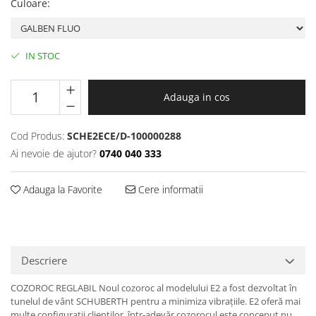
Culoare
:
Protectii genunchi
Copii
Casti copii
IN STOC
Incaltaminte
Ochelari
Adauga in cos
Protecții
Echipamente barbati
Cod Produs:
SCHE2ECE/D-100000288
Pantaloni Barbati
Ai nevoie de ajutor?
0740 040 333
Adauga la Favorite
Cere informatii
Descriere
COZOROC REGLABIL Noul cozoroc al modelului E2 a fost dezvoltat în
tunelul de vânt SCHUBERTH pentru a minimiza vibrațiile. E2 oferă mai
multe configurații clienților, într-adevăr cozorocul este conceput nu