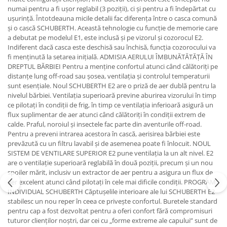
numai pentru a fi ușor reglabil (3 poziții), ci și pentru a fi îndepărtat cu
ușurință. Întotdeauna micile detalii fac diferența între o casca comună
și o cască SCHUBERTH. Această tehnologie cu funcție de memorie care
a debutat pe modelul E1, este inclusă și pe vizorul și cozorocul E2.
Indiferent dacă casca este deschisă sau închisă, funcția cozorocului va
fi menținută la setarea inițială. ADMISIA AERULUI ÎMBUNĂTĂTĂȚĂ ÎN
DREPTUL BĂRBIEI Pentru a menține confortul atunci când călătoriți pe
distanțe lung off-road sau șosea, ventilația și controlul temperaturii
sunt esențiale. Noul SCHUBERTH E2 are o priză de aer dublă pentru la
nivelul bărbiei. Ventilația superioară previne aburirea vizorului în timp
ce pilotați în condiții de frig, în timp ce ventilația inferioară asigură un
flux suplimentar de aer atunci când călătoriți în condiții extrem de
calde. Praful, noroiul și insectele fac parte din aventurile off-road.
Pentru a preveni intrarea acestora în cască, aerisirea bărbiei este
prevăzută cu un filtru lavabil și de asemenea poate fi înlocuit. NOUL
SISTEM DE VENTILARE SUPERIOR E2 pune ventilația la un alt nivel. E2
are o ventilație superioară reglabilă în două poziții, precum și un nou
spoiler mărit, inclusiv un extractor de aer pentru a asigura un flux de
aer excelent atunci când pilotați în cele mai dificile condiții. PROGRAM
INDIVIDUAL SCHUBERTH Căptușelile interioare ale lui SCHUBERTH E2
stabilesc un nou reper în ceea ce privește confortul. Buretele standard
pentru cap a fost dezvoltat pentru a oferi confort fără compromisuri
tuturor clienților noștri, dar cei cu „forme extreme ale capului” sunt de