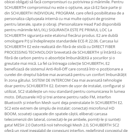
obicei obligați să facă compromisuri cu potrivirea și mărimile. Pentru
SCHUBERTH compromisul nu este o opțiune, așa că E2 face parte și
din SCHUBERTH INDIVIDUAL PROGRAM, care oferă posibilitatea de a
personaliza căptușeala internă cu mai multe opțiuni de grosime
pentru laterale, spate și obraji. (Personalizare Head Pad disponibilă
pentru mărimile M/L/XL) SIGURANȚA ESTE PE PRIMUL LOC La
SCHUBERTH siguranța este etalonul fiecărui produs. E2 are dublă
omologare P/J și îndeplinește standardele ECE-R 22.06. Carcasa lui
SCHUBERTH E2 este realizată din fibră de sticlă cu DIRECT FIBER
PROCESSING TECHNOLOGY brevetată de SCHUBERTH și întărită cu
fibră de carbon pentru o absorbție îmbunătățită a șocurilor și o
greutate mai mică. La fel ca întreaga colecție SCHUBERTH, E2
beneficiază de sistemul Anti-Roll-Off care constă într-o poziționare a
curelei din dreptul bărbie mai avansată pentru un confort îmbunătățit
în zona gâtului. SISTEM DE INTERCOM Cea mai avansată tehnologie
doar pentru SCHUBERTH E2. Extrem de ușor de instalat, configurat și
utilizat, SC2 stabilește un nou standard pentru comunicarea în lumea
moto. Difuzoarele HD și trei antene pentru radio FM, interfon
Bluetooth și interfon Mesh sunt deja preinstalate în SCHUBERTH E2.
SC2 este extrem de simplu de instalat: conectați microfonul HD
BOOM, scoateți capacele din spatele căștii, eliberați carcasa
telecomenzii din lateral, conectați-le pe ambele, porniți-le și sunteți
gata! MESH 2.0 Datorită noii tehnologii Mesh 2.0, SCHUBERTH SC2
oferă un nivel inegalabil de conexiuni interfon, redefinind conceptul de