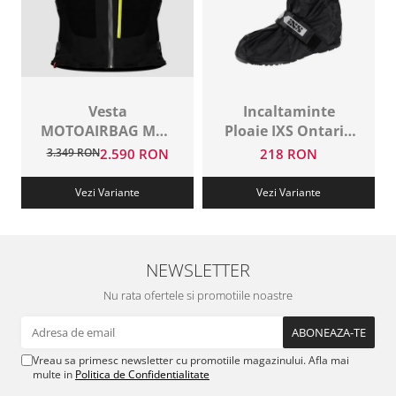
Vesta
Incaltaminte
MOTOAIRBAG MAB
Ploaie IXS Ontario
V3 Black
2.0
3.349 RON
2.590 RON
218 RON
Vezi Variante
Vezi Variante
NEWSLETTER
Nu rata ofertele si promotiile noastre
Vreau sa primesc newsletter cu promotiile magazinului. Afla mai
multe in
Politica de Confidentialitate