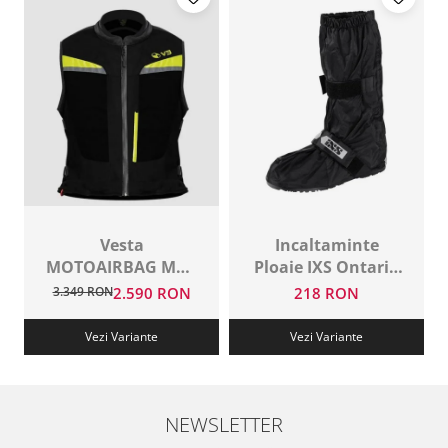
Vesta
Incaltaminte
MOTOAIRBAG MAB
Ploaie IXS Ontario
V3 Black
2.0
3.349 RON
2.590 RON
218 RON
Vezi Variante
Vezi Variante
NEWSLETTER