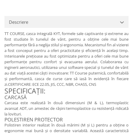
Protectii genunchi
Copii
Descriere
Casti copii
Incaltaminte
TT COURSE, casca integrală KYT, formele sale captivante și extreme au
Ochelari
fost studiate în tunelul de vânt, pentru a obține cele mai bune
performanțe fără a neglija stilul și ergonomia. Mecanismul fin al vizierei
Protecții
a fost conceput pentru a oferi practicitate și eficiență în același timp.
Echipamente barbati
Interioarele prețioase au fost optimizate pentru a oferi cele mai bune
performanțe pentru confort și evacuarea aerului. Colaborarea cu
Pantaloni Barbati
inginerii aeronautici, utilizarea unui software special și tunelul de vânt
au dat viață acestei căști inovatoare: TT Course puternică, confortabilă
și performantă, casca de curse care să iasă în evidență în fiecare
zi.CERTIFICARE: ECE 22.05, JIS, CCC, NBR, CHASS, CNS
SPECIFICAȚII:
CARCASĂ
Carcasa este realizată în două dimensiuni (M & L), termoplastic
avansat ADT, un amestec de rășini termoplastice cu rezistență ridicată
la lovituri.
POLESTIREN PROTECTOR
Polistiren interior realizat în două mărimi (M și L) pentru a obține o
ergonomie mai bună și o densitate variabilă. Această caracteristică