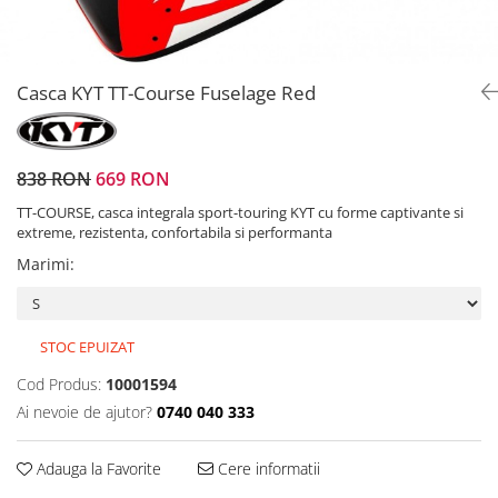
Prize
Incaltaminte Barbati
Proiectoare
Urban
Protectii motor
Casca KYT TT-Course Fuselage Red
Touring
Sisteme comunicatie
Off-Road
Suport telefon
Sport
Utile
838 RON
669 RON
Incaltaminte Femei
TT-COURSE, casca integrala sport-touring KYT cu forme captivante si
Urban
extreme, rezistenta, confortabila si performanta
Touring
Marimi
:
Off-Road
Imbracaminte functionala
Echipamente de ploaie
STOC EPUIZAT
Protectii
Cod Produs:
10001594
Airbag
Ai nevoie de ajutor?
0740 040 333
Armuri
Protectii coloana
Adauga la Favorite
Cere informatii
Protectii umeri/coate/solduri