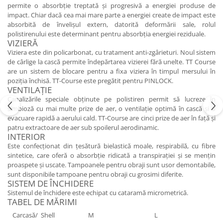
permite o absorbție treptată și progresivă a energiei produse de
impact. Chiar dacă cea mai mare parte a energiei create de impact este
absorbită de învelișul extern, datorită deformării sale, rolul
polistirenului este determinant pentru absorbția energiei reziduale.
VIZIERĂ
Viziera este din policarbonat, cu tratament anti-zgârieturi. Noul sistem
de cârlige la cască permite îndepărtarea vizierei fără unelte. TT Course
are un sistem de blocare pentru a fixa viziera în timpul mersului în
poziția închisă. TT-Course este pregătit pentru PINLOCK.
VENTILAȚIE
Canalizările speciale obținute pe polistiren permit să lucreze în
simbioză cu mai multe prize de aer, o ventilație optimă în cască și o
evacuare rapidă a aerului cald. TT-Course are cinci prize de aer în față și
patru extractoare de aer sub spoilerul aerodinamic.
INTERIOR
Este confecționat din țesătură bielastică moale, respirabilă, cu fibre
sintetice, care oferă o absorbție ridicată a transpirației și se mențin
proaspete și uscate. Tampoanele pentru obraji sunt usor demontabile,
sunt disponibile tampoane pentru obraji cu grosimi diferite.
SISTEM DE ÎNCHIDERE
Sistemul de închidere este echipat cu cataramă micrometrică.
TABEL DE MĂRIMI
Carcasă/ Shell
M
L