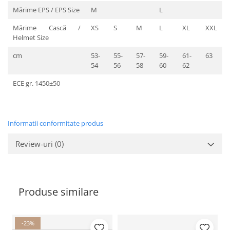
Mărime EPS / EPS Size
M
L
Mărime Cască /
XS
S
M
L
XL
XXL
Helmet Size
cm
53-
55-
57-
59-
61-
63
54
56
58
60
62
ECE gr. 1450±50
Informatii conformitate produs
Review-uri
(0)
Produse similare
-23%