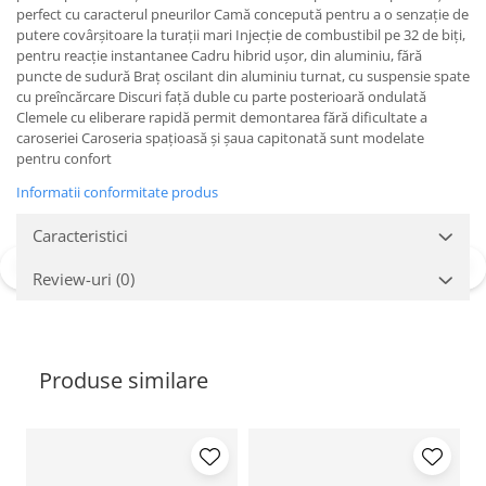
perfect cu caracterul pneurilor Camă concepută pentru a o senzaţie de
Protectii genunchi
putere covârşitoare la turaţii mari Injecţie de combustibil pe 32 de biţi,
Copii
pentru reacţie instantanee Cadru hibrid uşor, din aluminiu, fără
puncte de sudură Braţ oscilant din aluminiu turnat, cu suspensie spate
Casti copii
cu preîncărcare Discuri faţă duble cu parte posterioară ondulată
Incaltaminte
Clemele cu eliberare rapidă permit demontarea fără dificultate a
caroseriei Caroseria spaţioasă şi şaua capitonată sunt modelate
Ochelari
pentru confort
Protecții
Informatii conformitate produs
Echipamente barbati
Pantaloni Barbati
Caracteristici
Review-uri
(0)
Produse similare