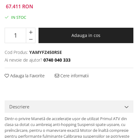
Prize
67.411 RON
Incaltaminte Barbati
Proiectoare
IN STOC
Urban
Protectii motor
Touring
Sisteme comunicatie
Off-Road
Adauga in cos
Suport telefon
Sport
Utile
Incaltaminte Femei
Cod Produs:
YAMYFZ450RSE
Urban
Ai nevoie de ajutor?
0740 040 333
Touring
Off-Road
Adauga la Favorite
Cere informatii
Imbracaminte functionala
Echipamente de ploaie
Protectii
Descriere
Airbag
Dintr-o privire Manetă de acceleraţie uşor de utilizat Primul ATV din
Armuri
clasa sa dotat cu ambreiaj anti-hopping Suspensii spate uşoare, cu
Protectii coloana
preîncărcare, pentru o manevrare exactă Motor de înaltă compresie
Protectii umeri/coate/solduri
pentru performanţe fulminante Calibrarea suspensiilor se potriveşte