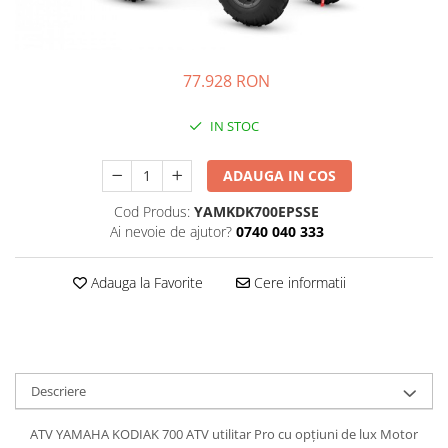
Prize
Incaltaminte Barbati
Proiectoare
Urban
Protectii motor
77.928 RON
Touring
Sisteme comunicatie
Off-Road
Suport telefon
IN STOC
Sport
Utile
Incaltaminte Femei
ADAUGA IN COS
Urban
Cod Produs:
YAMKDK700EPSSE
Touring
Ai nevoie de ajutor?
0740 040 333
Off-Road
Imbracaminte functionala
Adauga la Favorite
Cere informatii
Echipamente de ploaie
Protectii
Airbag
Armuri
Descriere
Protectii coloana
ATV YAMAHA KODIAK 700 ATV utilitar Pro cu opțiuni de lux Motor
Protectii umeri/coate/solduri