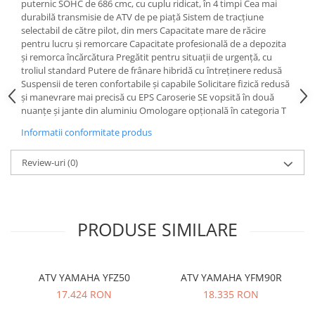
puternic SOHC de 686 cmc, cu cuplu ridicat, în 4 timpi Cea mai
Protectii genunchi
durabilă transmisie de ATV de pe piață Sistem de tracțiune
selectabil de către pilot, din mers Capacitate mare de răcire
Copii
pentru lucru și remorcare Capacitate profesională de a depozita
Casti copii
și remorca încărcătura Pregătit pentru situații de urgență, cu
troliul standard Putere de frânare hibridă cu întreținere redusă
Incaltaminte
Suspensii de teren confortabile și capabile Solicitare fizică redusă
Ochelari
și manevrare mai precisă cu EPS Caroserie SE vopsită în două
Protecții
nuanțe și jante din aluminiu Omologare opțională în categoria T
Echipamente barbati
Informatii conformitate produs
Pantaloni Barbati
Review-uri
(0)
PRODUSE SIMILARE
ATV YAMAHA YFZ50
ATV YAMAHA YFM90R
17.424 RON
18.335 RON