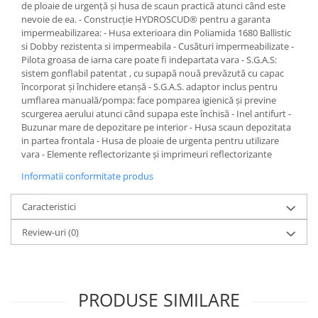
de ploaie de urgență și husa de scaun practică atunci când este
nevoie de ea. - Construcție HYDROSCUD® pentru a garanta
impermeabilizarea: - Husa exterioara din Poliamida 1680 Ballistic
si Dobby rezistenta si impermeabila - Cusături impermeabilizate -
Pilota groasa de iarna care poate fi indepartata vara - S.G.A.S:
sistem gonflabil patentat , cu supapă nouă prevăzută cu capac
încorporat și închidere etanșă - S.G.A.S. adaptor inclus pentru
umflarea manuală/pompa: face pomparea igienică și previne
scurgerea aerului atunci când supapa este închisă - Inel antifurt -
Buzunar mare de depozitare pe interior - Husa scaun depozitata
in partea frontala - Husa de ploaie de urgenta pentru utilizare
vara - Elemente reflectorizante și imprimeuri reflectorizante
Informatii conformitate produs
Caracteristici
Review-uri
(0)
PRODUSE SIMILARE