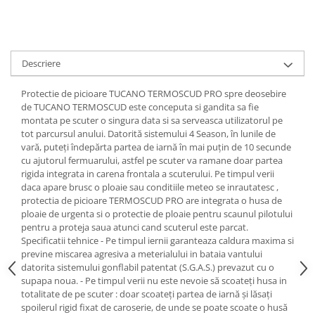
Protectii genunchi
Copii
Casti copii
Descriere
Incaltaminte
Ochelari
Protectie de picioare TUCANO TERMOSCUD PRO spre deosebire
de TUCANO TERMOSCUD este conceputa si gandita sa fie
Protecții
montata pe scuter o singura data si sa serveasca utilizatorul pe
Echipamente barbati
tot parcursul anului. Datorită sistemului 4 Season, în lunile de
vară, puteți îndepărta partea de iarnă în mai puțin de 10 secunde
Pantaloni Barbati
cu ajutorul fermuarului, astfel pe scuter va ramane doar partea
rigida integrata in carena frontala a scuterului. Pe timpul verii
daca apare brusc o ploaie sau conditiile meteo se inrautatesc ,
protectia de picioare TERMOSCUD PRO are integrata o husa de
ploaie de urgenta si o protectie de ploaie pentru scaunul pilotului
pentru a proteja saua atunci cand scuterul este parcat.
Specificatii tehnice - Pe timpul iernii garanteaza caldura maxima si
previne miscarea agresiva a meterialului in bataia vantului
datorita sistemului gonflabil patentat (S.G.A.S.) prevazut cu o
supapa noua. - Pe timpul verii nu este nevoie să scoateți husa in
totalitate de pe scuter : doar scoateți partea de iarnă și lăsați
spoilerul rigid fixat de caroserie, de unde se poate scoate o husă