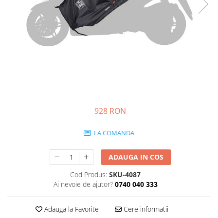
Prize
Incaltaminte Barbati
Proiectoare
Urban
Protectii motor
Touring
Sisteme comunicatie
Off-Road
Suport telefon
Sport
Utile
Incaltaminte Femei
Urban
Touring
928 RON
Off-Road
Imbracaminte functionala
LA COMANDA
Echipamente de ploaie
ADAUGA IN COS
Protectii
Cod Produs:
SKU-4087
Airbag
Ai nevoie de ajutor?
0740 040 333
Armuri
Protectii coloana
Adauga la Favorite
Cere informatii
Protectii umeri/coate/solduri