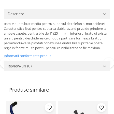
Protectii genunchi
Copii
Descriere
Casti copii
Ram Mounts brat mediu pentru suportul de telefon al motocicletei
Incaltaminte
Caracteristici: Brat pentru cuplarea dubla, avand priza de prindere la
Ochelari
ambele capete, pentru bile de 1" (25 mm) In interiorul bratului exista
un arc pentru deschiderea celor doua parti care formeaza bratul,
Protecții
permitandu-va sa pivotati conexiunea dintre bila si priza Se poate
Echipamente barbati
regla in foarte multe pozitii, pentru ca vizibilitatea sa fie maxima.
Pantaloni Barbati
Informatii conformitate produs
Review-uri
(0)
Produse similare