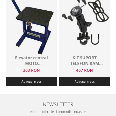
Elevator central
KIT SUPORT
MOTO
TELEFON RAM
PROFESSIONAL
MOUNTS
303 RON
467 RON
Adauga in cos
Adauga in cos
NEWSLETTER
Nu rata ofertele si promotiile noastre