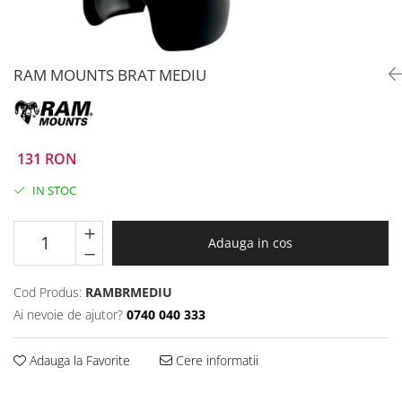
Prize
Incaltaminte Barbati
Proiectoare
Urban
Protectii motor
RAM MOUNTS BRAT MEDIU
Touring
Sisteme comunicatie
Off-Road
Suport telefon
Sport
Utile
Incaltaminte Femei
131 RON
Urban
IN STOC
Touring
Off-Road
Adauga in cos
Imbracaminte functionala
Echipamente de ploaie
Cod Produs:
RAMBRMEDIU
Protectii
Ai nevoie de ajutor?
0740 040 333
Airbag
Armuri
Adauga la Favorite
Cere informatii
Protectii coloana
Protectii umeri/coate/solduri