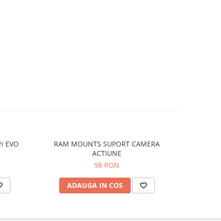
ch EVO
RAM MOUNTS SUPORT CAMERA
RAM M
ACTIUNE
98 RON
ADAUGA IN COS
AD