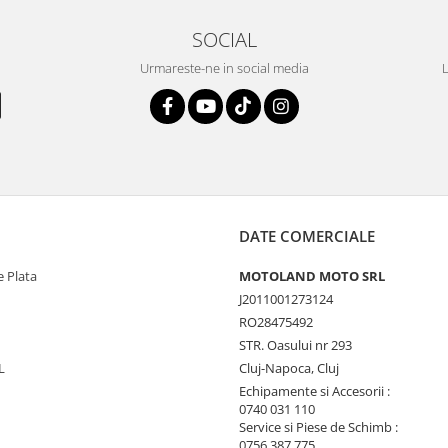
SOCIAL
Urmareste-ne in social media
L
DATE COMERCIALE
 Plata
MOTOLAND MOTO SRL
J2011001273124
RO28475492
STR. Oasului nr 293
L
Cluj-Napoca, Cluj
Echipamente si Accesorii :
0740 031 110
Service si Piese de Schimb :
0756 387 775