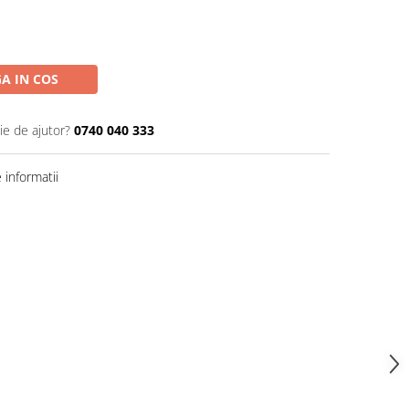
A IN COS
ie de ajutor?
0740 040 333
informatii