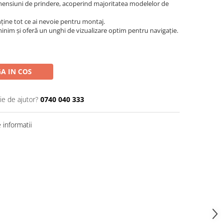
ensiuni de prindere, acoperind majoritatea modelelor de
ține tot ce ai nevoie pentru montaj.
nim și oferă un unghi de vizualizare optim pentru navigație.
A IN COS
ie de ajutor?
0740 040 333
informatii