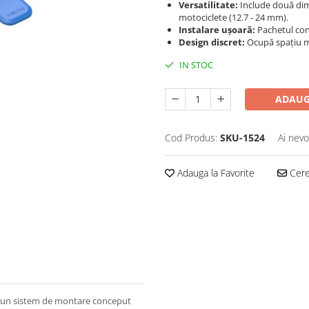
Versatilitate:
Include două dim
motociclete (12.7 - 24 mm).
Instalare ușoară:
Pachetul con
Design discret:
Ocupă spațiu mi
IN STOC
ADAUG
Cod Produs:
SKU-1524
Ai nevo
Adauga la Favorite
Cere 
 un sistem de montare conceput