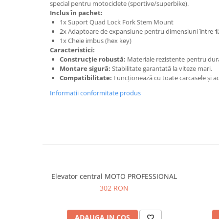
special pentru motociclete (sportive/superbike).
Protectii genunchi
Inclus în pachet:
1x Suport Quad Lock Fork Stem Mount
Copii
2x Adaptoare de expansiune pentru dimensiuni între
1
Casti copii
1x Cheie imbus (hex key)
Caracteristici:
Incaltaminte
Construcție robustă:
Materiale rezistente pentru dur
Ochelari
Montare sigură:
Stabilitate garantată la viteze mari.
Protecții
Compatibilitate:
Funcționează cu toate carcasele și a
Echipamente barbati
Informatii conformitate produs
Pantaloni Barbati
Elevator central MOTO PROFESSIONAL
302 RON
ADAUGA IN COS