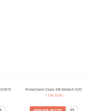
MOUNTS
Proiectoare Ceata SW-Motech EVO
RAM M
1.596 RON
ADAUGA IN COS
AD