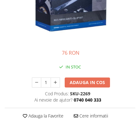
Prize
Incaltaminte Barbati
Proiectoare
Urban
Protectii motor
Touring
Sisteme comunicatie
Off-Road
Suport telefon
Sport
Utile
Incaltaminte Femei
76 RON
Urban
IN STOC
Touring
Off-Road
ADAUGA IN COS
Imbracaminte functionala
Cod Produs:
SKU-2269
Echipamente de ploaie
Ai nevoie de ajutor?
0740 040 333
Protectii
Airbag
Adauga la Favorite
Cere informatii
Armuri
Protectii coloana
Protectii umeri/coate/solduri