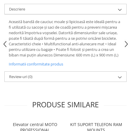
Protectii genunchi
Descriere
Copii
Această bandă de cauciuc moale și lipicioasă este ideală pentru a
Casti copii
fi utilizată cu sacoșe și saci de coadă pentru a preveni mișcarea
Incaltaminte
nedorită împotriva vopselei. Datorită dimensiunilor sale uriașe,
Ochelari
poate fi tăiată după formă pentru a se potrivi oricărei biciclete.
Caracteristici cheie • Multifunctional anti-alunecare mat • Ideal
Protecții
pentru utilizare cu bagaje • Poate fi folosit și pentru a crea un
Echipamente barbati
biban mai puțin alunecos Dimensiune: 600 mm (L) x 900 mm (L)
Pantaloni Barbati
Informatii conformitate produs
Review-uri
(0)
PRODUSE SIMILARE
Elevator central MOTO
KIT SUPORT TELEFON RAM
PROFESSIONAL
MOUNTS