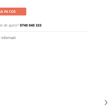
A IN COS
ie de ajutor?
0740 040 333
informatii