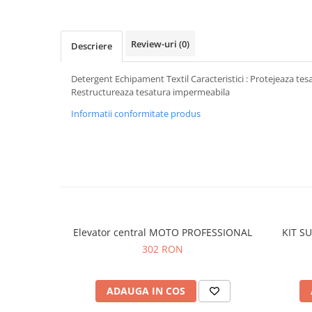
Protectii genunchi
Copii
Review-uri
(0)
Descriere
Casti copii
Incaltaminte
Detergent Echipament Textil Caracteristici : Protejeaza te
Ochelari
Restructureaza tesatura impermeabila
Protecții
Informatii conformitate produs
Echipamente barbati
Pantaloni Barbati
Elevator central MOTO PROFESSIONAL
KIT S
302 RON
ADAUGA IN COS