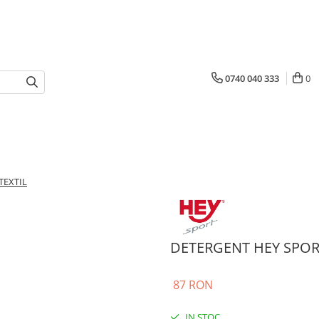
0740 040 333
0
TEXTIL
DETERGENT HEY SPOR
87 RON
IN STOC