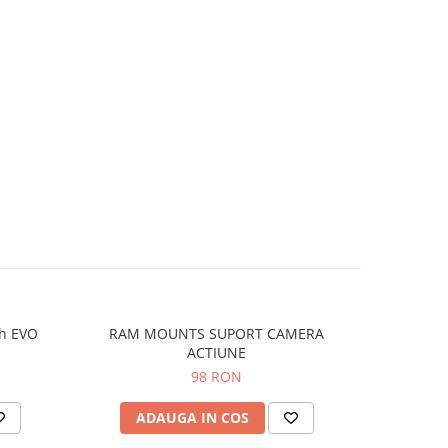
ch EVO
RAM MOUNTS SUPORT CAMERA
RAM M
ACTIUNE
98 RON
ADAUGA IN COS
AD