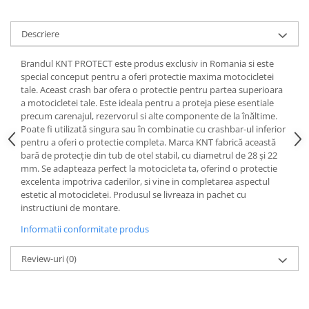
Protectii genunchi
Copii
Descriere
Casti copii
Brandul KNT PROTECT este produs exclusiv in Romania si este
Incaltaminte
special conceput pentru a oferi protectie maxima motocicletei
Ochelari
tale. Aceast crash bar ofera o protectie pentru partea superioara
a motocicletei tale. Este ideala pentru a proteja piese esentiale
Protecții
precum carenajul, rezervorul si alte componente de la înăltime.
Echipamente barbati
Poate fi utilizată singura sau în combinatie cu crashbar-ul inferior
pentru a oferi o protectie completa. Marca KNT fabrică această
Pantaloni Barbati
bară de protecție din tub de otel stabil, cu diametrul de 28 și 22
mm. Se adapteaza perfect la motocicleta ta, oferind o protectie
excelenta impotriva caderilor, si vine in completarea aspectul
estetic al motocicletei. Produsul se livreaza in pachet cu
instructiuni de montare.
Informatii conformitate produs
Review-uri
(0)