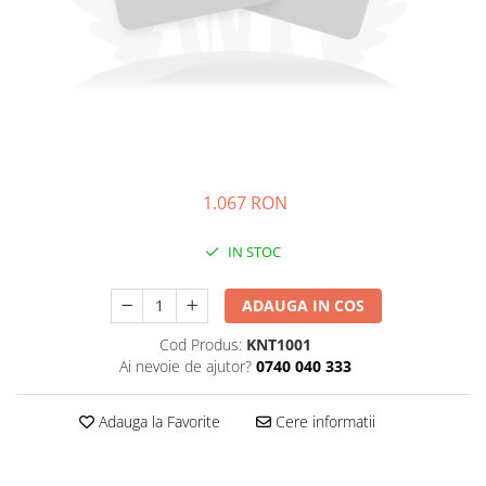
Prize
Incaltaminte Barbati
Proiectoare
Urban
Protectii motor
Touring
Sisteme comunicatie
Off-Road
Suport telefon
Sport
Utile
Incaltaminte Femei
1.067 RON
Urban
Touring
IN STOC
Off-Road
Imbracaminte functionala
ADAUGA IN COS
Echipamente de ploaie
Cod Produs:
KNT1001
Protectii
Ai nevoie de ajutor?
0740 040 333
Airbag
Adauga la Favorite
Cere informatii
Armuri
Protectii coloana
Protectii umeri/coate/solduri