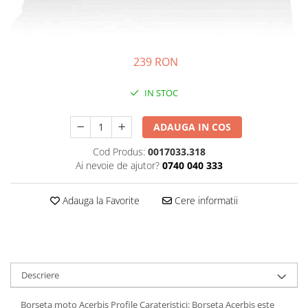
Prize
Incaltaminte Barbati
Proiectoare
Urban
Protectii motor
Touring
239 RON
Sisteme comunicatie
Off-Road
Suport telefon
IN STOC
Sport
Utile
Incaltaminte Femei
ADAUGA IN COS
Urban
Touring
Cod Produs:
0017033.318
Ai nevoie de ajutor?
0740 040 333
Off-Road
Imbracaminte functionala
Adauga la Favorite
Cere informatii
Echipamente de ploaie
Protectii
Airbag
Armuri
Descriere
Protectii coloana
Protectii umeri/coate/solduri
Borseta moto Acerbis Profile Carateristici: Borseta Acerbis este