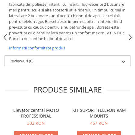
fabricata din poliester intarit , cu insertii fluorescente 2 buzunare
Protectii genunchi
mari pentru scule si alte accesorii utile riderului in timpul cursei In
Copii
lateral are 2 buzunare , unul pentru bidonul de apa , iar celalalt
pentru telefon , gps Borseta este impermeabila , in interior fiind
Casti copii
prevazuta cu cauciuc pentru a nu patrunde apa . Borseta este
Incaltaminte
prevazuta cu o centura lata pentru un confort maxim . ATENTIE :
Borseta nu contine bidonul de apa !
Ochelari
Protecții
Informatii conformitate produs
Echipamente barbati
Review-uri
(0)
Pantaloni Barbati
PRODUSE SIMILARE
Elevator central MOTO
KIT SUPORT TELEFON RAM
PROFESSIONAL
MOUNTS
302 RON
467 RON