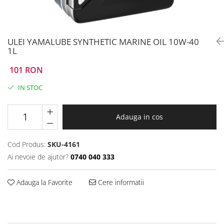
Prize
Incaltaminte Barbati
Proiectoare
Urban
Protectii motor
ULEI YAMALUBE SYNTHETIC MARINE OIL 10W-40
Touring
Sisteme comunicatie
1L
Off-Road
Suport telefon
Sport
101 RON
Utile
Incaltaminte Femei
IN STOC
Urban
Touring
Adauga in cos
Off-Road
Imbracaminte functionala
Cod Produs:
SKU-4161
Echipamente de ploaie
Ai nevoie de ajutor?
0740 040 333
Protectii
Airbag
Adauga la Favorite
Cere informatii
Armuri
Protectii coloana
Protectii umeri/coate/solduri