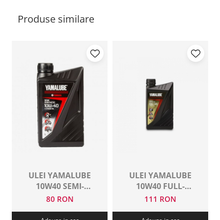
Produse similare
ULEI YAMALUBE
ULEI YAMALUBE
10W40 SEMI-
10W40 FULL-
SINTETIC 1 L
SYNTETIC 1L
80 RON
111 RON