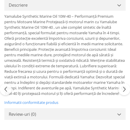
Descriere
Protectii genunchi
Copii
Yamalube Synthetic Marine Oil 10W-40 – Performanță Premium
pentru Motoare Marine Protejează-ți motorul marin cu Yamalube
Casti copii
Synthetic Marine Oil 10W-40 , un ulei complet sintetic de înaltă
Incaltaminte
performanță, special formulat pentru motoarele Yamaha în 4 timpi.
Ochelari
Oferă protecție excelentă împotriva coroziunii, uzurii și depunerilor,
asigurând o funcționare fiabilă și eficientă în medii marine solicitante.
Protecții
Beneficii principale: Protecție avansată împotriva coroziunii: Ideal
Echipamente barbati
pentru mediile marine dure, protejând motorul de apă sărată și
umezeală. Rezistență termică și oxidativă ridicată: Menține stabilitatea
Pantaloni Barbati
uleiului în condiții extreme de temperatură. Lubrifiere superioară:
Reduce frecarea și uzura pentru o performanță optimă și o durată de
viață extinsă a motorului. Formulă dedicată Yamaha: Dezvoltat special
pentru a îndeplini și depăși standardele motoarelor marine Yamaha în
4 timpi. Indiferent de aventurile pe apă, Yamalube Synthetic Marine Oil
10W-40 îți protejează motorul și îți oferă performanță de încredere!
Informatii conformitate produs
Review-uri
(0)