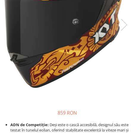
Prize
Incaltaminte Barbati
Proiectoare
Urban
Protectii motor
Touring
Sisteme comunicatie
Off-Road
Suport telefon
Sport
Utile
Incaltaminte Femei
Urban
Touring
Off-Road
Imbracaminte functionala
Echipamente de ploaie
Protectii
Airbag
859 RON
Armuri
Protectii coloana
ADN de Competiție:
Deși este o cască accesibilă, designul său este
testat în tunelul eolian, oferind stabilitate excelentă la viteze mari și
Protectii umeri/coate/solduri