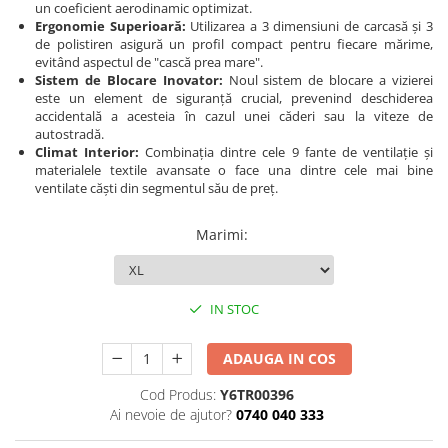
un coeficient aerodinamic optimizat.
Protectii genunchi
Ergonomie Superioară:
Utilizarea a 3 dimensiuni de carcasă și 3
de polistiren asigură un profil compact pentru fiecare mărime,
Copii
evitând aspectul de "cască prea mare".
Casti copii
Sistem de Blocare Inovator:
Noul sistem de blocare a vizierei
este un element de siguranță crucial, prevenind deschiderea
Incaltaminte
accidentală a acesteia în cazul unei căderi sau la viteze de
Ochelari
autostradă.
Climat Interior:
Combinația dintre cele 9 fante de ventilație și
Protecții
materialele textile avansate o face una dintre cele mai bine
Echipamente barbati
ventilate căști din segmentul său de preț.
Pantaloni Barbati
Marimi
:
IN STOC
ADAUGA IN COS
Cod Produs:
Y6TR00396
Ai nevoie de ajutor?
0740 040 333