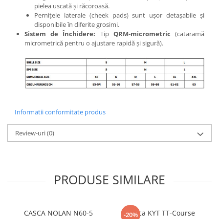
pielea uscată și răcoroasă.
Pernițele laterale (cheek pads) sunt ușor detașabile și
disponibile în diferite grosimi.
Sistem de Închidere:
Tip
QRM-micrometric
(cataramă
micrometrică pentru o ajustare rapidă și sigură).
Informatii conformitate produs
Review-uri
(0)
PRODUSE SIMILARE
CASCA NOLAN N60-5
Casca KYT TT-Course
-20%