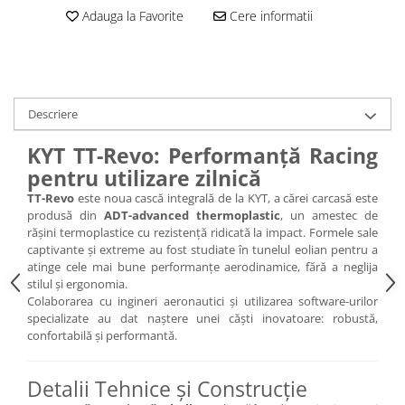
Adauga la Favorite
Cere informatii
Descriere
KYT TT-Revo: Performanță Racing
pentru utilizare zilnică
TT-Revo
este noua cască integrală de la KYT, a cărei carcasă este
produsă din
ADT-advanced thermoplastic
, un amestec de
rășini termoplastice cu rezistență ridicată la impact. Formele sale
captivante și extreme au fost studiate în tunelul eolian pentru a
atinge cele mai bune performanțe aerodinamice, fără a neglija
stilul și ergonomia.
Colaborarea cu ingineri aeronautici și utilizarea software-urilor
specializate au dat naștere unei căști inovatoare: robustă,
confortabilă și performantă.
Detalii Tehnice și Construcție