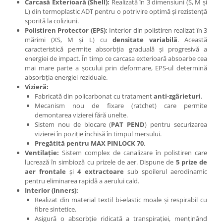
Carcasă Exterioară (Shell):
Realizată în 3 dimensiuni (S, M și
L) din termoplastic ADT pentru o potrivire optimă și rezistență
sporită la coliziuni.
Polistiren Protector (EPS):
Interior din polistiren realizat în 3
mărimi (XS, M și L) cu
densitate variabilă
. Această
caracteristică permite absorbția graduală și progresivă a
energiei de impact. În timp ce carcasa exterioară absoarbe cea
mai mare parte a șocului prin deformare, EPS-ul determină
absorbția energiei reziduale.
Vizieră:
Fabricată din policarbonat cu tratament
anti-zgârieturi
.
Mecanism nou de fixare (ratchet) care permite
demontarea vizierei fără unelte.
Sistem nou de blocare (
PAT PEND
) pentru securizarea
vizierei în poziție închisă în timpul mersului.
Pregătită pentru MAX PINLOCK 70
.
Ventilație:
Sistem complex de canalizare în polistiren care
lucrează în simbioză cu prizele de aer. Dispune de
5 prize de
aer frontale
și
4 extractoare
sub spoilerul aerodinamic
pentru eliminarea rapidă a aerului cald.
Interior (Inners):
Realizat din material textil bi-elastic moale și respirabil cu
fibre sintetice.
Asigură o absorbție ridicată a transpirației, menținând